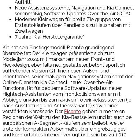
Auftritt
Neue Assistenzsysteme, Navigation und Kia Connect
serienmäßig, Software-Updates Over-the-Air (OTA)
Moderner Kleinwagen für breite Zielgruppe von
Erstautokäufern über Pendler bis zu Haushalten mit
Zweitwagen
7-Jahre-Kia-Herstellergarantie*
Kia hat sein Einstiegsmodell Picanto grundlegend
überarbeitet: Der Kleinwagen präsentiert sich zum
Modelljahr 2024 mit markantem neuen Front- und
Heckdesign, ebenfalls neu gestalteter, betont sportlich
auftretender Version GT-line, neuen Außen- und
Innenfarben, serienmäßigem Navigationssystem samt den
Online-Diensten Kia Connect, neuer Over-the-Air-
Funktionalität für bequeme Software-Updates, neuen
Hightech-Assistenten vom Frontkollisionswarner mit
Abbiegefunktion bis zum aktiven Totwinkelassistenten (je
nach Ausstattung und Antriebsvariante) sowie einer
verstärkten Karosserie. Der
Picanto
gehört in mehreren
Regionen der Welt zu den Kia-Bestsellern und ist auch bei
europäischen A-Segment-Käufern sehr beliebt, weil er
trotz der kompakten Außenmaße über ein großzügiges
und komfortables Interieur verfügt und sein bis zu 1.010