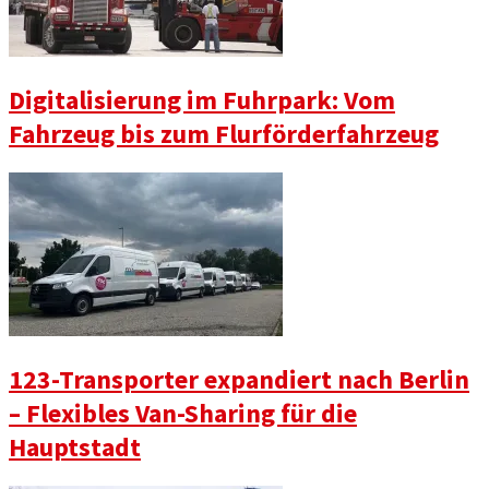
Digitalisierung im Fuhrpark: Vom
Fahrzeug bis zum Flurförderfahrzeug
123-Transporter expandiert nach Berlin
– Flexibles Van-Sharing für die
Hauptstadt