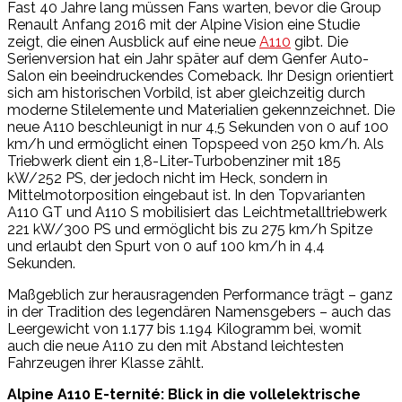
Fast 40 Jahre lang müssen Fans warten, bevor die Group
Renault Anfang 2016 mit der Alpine Vision eine Studie
zeigt, die einen Ausblick auf eine neue
A110
gibt. Die
Serienversion hat ein Jahr später auf dem Genfer Auto-
Salon ein beeindruckendes Comeback. Ihr Design orientiert
sich am historischen Vorbild, ist aber gleichzeitig durch
moderne Stilelemente und Materialien gekennzeichnet. Die
neue A110 beschleunigt in nur 4,5 Sekunden von 0 auf 100
km/h und ermöglicht einen Topspeed von 250 km/h. Als
Triebwerk dient ein 1,8-Liter-Turbobenziner mit 185
kW/252 PS, der jedoch nicht im Heck, sondern in
Mittelmotorposition eingebaut ist. In den Topvarianten
A110 GT und A110 S mobilisiert das Leichtmetalltriebwerk
221 kW/300 PS und ermöglicht bis zu 275 km/h Spitze
und erlaubt den Spurt von 0 auf 100 km/h in 4,4
Sekunden.
Maßgeblich zur herausragenden Performance trägt – ganz
in der Tradition des legendären Namensgebers – auch das
Leergewicht von 1.177 bis 1.194 Kilogramm bei, womit
auch die neue A110 zu den mit Abstand leichtesten
Fahrzeugen ihrer Klasse zählt.
Alpine A110 E-ternité: Blick in die vollelektrische