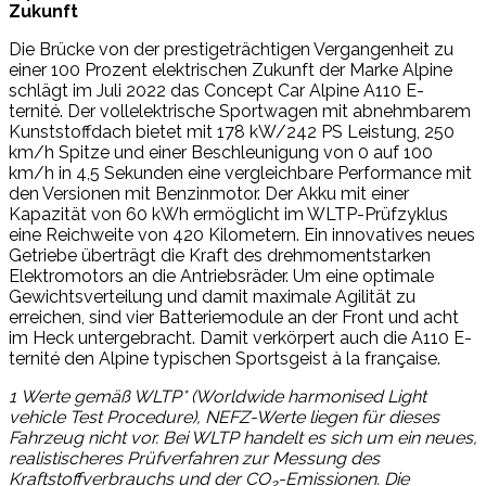
Zukunft
Die Brücke von der prestigeträchtigen Vergangenheit zu
einer 100 Prozent elektrischen Zukunft der Marke Alpine
schlägt im Juli 2022 das Concept Car Alpine A110 E-
ternité. Der vollelektrische Sportwagen mit abnehmbarem
Kunststoffdach bietet mit 178 kW/242 PS Leistung, 250
km/h Spitze und einer Beschleunigung von 0 auf 100
km/h in 4,5 Sekunden eine vergleichbare Performance mit
den Versionen mit Benzinmotor. Der Akku mit einer
Kapazität von 60 kWh ermöglicht im WLTP-Prüfzyklus
eine Reichweite von 420 Kilometern. Ein innovatives neues
Getriebe überträgt die Kraft des drehmomentstarken
Elektromotors an die Antriebsräder. Um eine optimale
Gewichtsverteilung und damit maximale Agilität zu
erreichen, sind vier Batteriemodule an der Front und acht
im Heck untergebracht. Damit verkörpert auch die A110 E-
ternité den Alpine typischen Sportsgeist à la française.
1
Werte gemäß WLTP* (Worldwide harmonised Light
vehicle Test Procedure), NEFZ-Werte liegen für dieses
Fahrzeug nicht vor. Bei WLTP handelt es sich um ein neues,
realistischeres Prüfverfahren zur Messung des
Kraftstoffverbrauchs und der CO
-Emissionen. Die
2