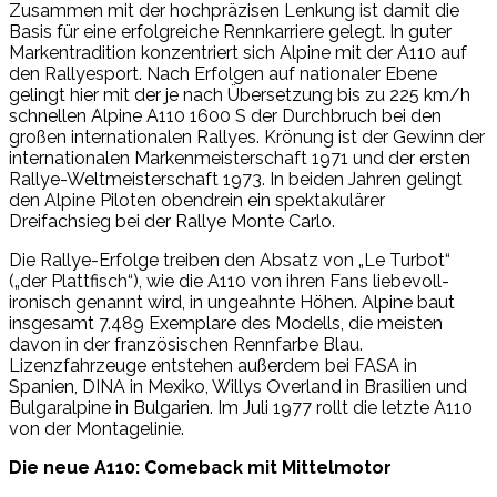
Zusammen mit der hochpräzisen Lenkung ist damit die
Basis für eine erfolgreiche Rennkarriere gelegt. In guter
Markentradition konzentriert sich Alpine mit der A110 auf
den Rallyesport. Nach Erfolgen auf nationaler Ebene
gelingt hier mit der je nach Übersetzung bis zu 225 km/h
schnellen Alpine A110 1600 S der Durchbruch bei den
großen internationalen Rallyes. Krönung ist der Gewinn der
internationalen Markenmeisterschaft 1971 und der ersten
Rallye-Weltmeisterschaft 1973. In beiden Jahren gelingt
den Alpine Piloten obendrein ein spektakulärer
Dreifachsieg bei der Rallye Monte Carlo.
Die Rallye-Erfolge treiben den Absatz von „Le Turbot“
(„der Plattfisch“), wie die A110 von ihren Fans liebevoll-
ironisch genannt wird, in ungeahnte Höhen. Alpine baut
insgesamt 7.489 Exemplare des Modells, die meisten
davon in der französischen Rennfarbe Blau.
Lizenzfahrzeuge entstehen außerdem bei FASA in
Spanien, DINA in Mexiko, Willys Overland in Brasilien und
Bulgaralpine in Bulgarien. Im Juli 1977 rollt die letzte A110
von der Montagelinie.
Die neue A110: Comeback mit Mittelmotor