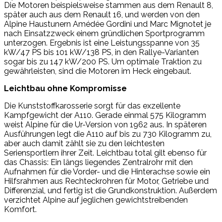
Die Motoren beispielsweise stammen aus dem Renault 8,
später auch aus dem Renault 16, und werden von den
Alpine Haustunern Amédée Gordini und Marc Mignotet je
nach Einsatzzweck einem gründlichen Sportprogramm
unterzogen. Ergebnis ist eine Leistungsspanne von 35
kW/47 PS bis 101 kW/138 PS, in den Rallye-Varianten
sogar bis zu 147 kW/200 PS. Um optimale Traktion zu
gewährleisten, sind die Motoren im Heck eingebaut.
Leichtbau ohne Kompromisse
Die Kunststoffkarosserie sorgt für das exzellente
Kampfgewicht der A110. Gerade einmal 575 Kilogramm
weist Alpine für die Ur-Version von 1962 aus. In späteren
Ausführungen legt die A110 auf bis zu 730 Kilogramm zu,
aber auch damit zählt sie zu den leichtesten
Seriensportlern ihrer Zeit. Leichtbau total gilt ebenso für
das Chassis: Ein längs liegendes Zentralrohr mit den
Aufnahmen für die Vorder- und die Hinterachse sowie ein
Hilfsrahmen aus Rechteckrohren für Motor, Getriebe und
Differenzial, und fertig ist die Grundkonstruktion. Außerdem
verzichtet Alpine auf jeglichen gewichtstreibenden
Komfort.