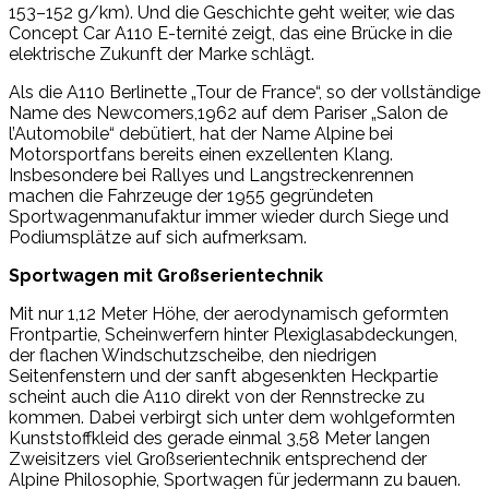
153–152 g/km). Und die Geschichte geht weiter, wie das
Concept Car A110 E-ternité zeigt, das eine Brücke in die
elektrische Zukunft der Marke schlägt.
Als die A110 Berlinette „Tour de France“, so der vollständige
Name des Newcomers,1962 auf dem Pariser „Salon de
l’Automobile“ debütiert, hat der Name Alpine bei
Motorsportfans bereits einen exzellenten Klang.
Insbesondere bei Rallyes und Langstreckenrennen
machen die Fahrzeuge der 1955 gegründeten
Sportwagenmanufaktur immer wieder durch Siege und
Podiumsplätze auf sich aufmerksam.
Sportwagen mit Großserientechnik
Mit nur 1,12 Meter Höhe, der aerodynamisch geformten
Frontpartie, Scheinwerfern hinter Plexiglasabdeckungen,
der flachen Windschutzscheibe, den niedrigen
Seitenfenstern und der sanft abgesenkten Heckpartie
scheint auch die A110 direkt von der Rennstrecke zu
kommen. Dabei verbirgt sich unter dem wohlgeformten
Kunststoffkleid des gerade einmal 3,58 Meter langen
Zweisitzers viel Großserientechnik entsprechend der
Alpine Philosophie, Sportwagen für jedermann zu bauen.