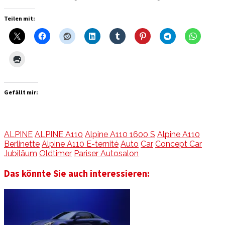
Teilen mit:
Gefällt mir:
ALPINE
ALPINE A110
Alpine A110 1600 S
Alpine A110
Berlinette
Alpine A110 E-ternité
Auto
Car
Concept Car
Jubiläum
Oldtimer
Pariser Autosalon
Das könnte Sie auch interessieren: