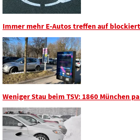
Immer mehr E-Autos treffen auf blockier
Weniger Stau beim TSV: 1860 München pa