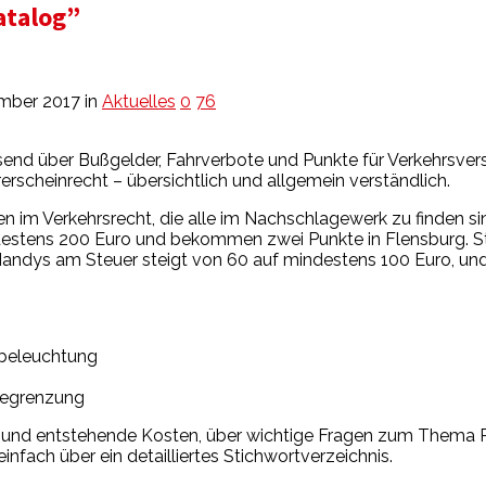
atalog”
mber 2017
in
Aktuelles
0
76
d über Bußgelder, Fahrverbote und Punkte für Verkehrsverstöß
rscheinrecht – übersichtlich und allgemein verständlich.
 im Verkehrsrecht, die alle im Nachschlagewerk zu finden sin
ndestens 200 Euro und bekommen zwei Punkte in Flensburg. S
Handys am Steuer steigt von 60 auf mindestens 100 Euro, und 
dbeleuchtung
begrenzung
en und entstehende Kosten, über wichtige Fragen zum Thema
einfach über ein detailliertes Stichwortverzeichnis.