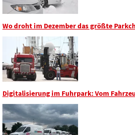
Wo droht im Dezember das größte Parkch
Digitalisierung im Fuhrpark: Vom Fahrze