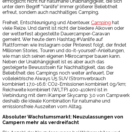
ermöglicht nicht nur naturnahe Unabhängigkeit, die sich
unter dem Begriff “Vanlife” immer größerer Beliebtheit
erfreut, sondern auch nachhaltiges Camping.
Freiheit, Entschleunigung und Abenteuer.
Camping
hat
viele Reize. Und damit ist nicht der biedere Alkoven oder
der wetterfest abgestellte Dauercamper-Caravan
gemeint. Wer heute dem Hashtag #Vanlife auf
Plattformen wie Instagram oder Pinterest folgt, der findet
Millionen Stories, Touren und do-it-yourself-Anleitungen,
wie man sich seinen eigenen Mikrocamper bauen kann.
Neben der Unabhängigkeit ist es aber auch das
gesteigerte Bewusstsein für Nachhaltigkeit, das die
Beliebtheit des Campings noch weiter anfeuert. Der
vollelektrische Aiways U5 SUV (Stromverbrauch
kombiniert 17,0-16,6; CO2-Emissionen kombiniert 0g/km;
Reichweite kombiniert (WLTP) 400-410km) ist in
Verbindung mit dem iKamper Skycamp 3.0 von Campwerk
deshalb die ideale Kombination für naturnahe und
emissionsfreie Auszeiten vom Alltag.
Absoluter Wachstumsmarkt: Neuzulassungen von
Campern mehr als verdreifacht