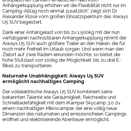
Anhängerkupplung erhöhen wir die Flexibilität nicht nur im
Camping-Alltag noch einmal zusätzlich”, zeigt sich Dr.
Alexander Klose vom großen Einsatzspektrum des Aiways
U5 SUV begeistert.
Dank einer Anhängelast von bis zu 1.500kg mit der nun
verfübgaren nachrüstbaren Anhängerkupplung nimmt der
Aiways U5 SUV auch größere Trailer an den Haken, die für
noch mehr Freiheit im Urlaub sorgen. Und wenn man den
Zielort auf zwei Rädern erkunden möchte, so bietet die
hohe Stützlast von 100kg die Möglichkeit, bis zu drei E-
Bikes zu transportieren.
Naturnahe Unabhängigkeit: Aiways U5 SUV
ermöglicht nachhaltiges Camping
Der vollelektrische Aiways U5 SUV kombiniert seine
bekannten Talente wie Geräumigkeit, Reichweite und
Schnellladefähigkeit mit dem iKamper Skycamp 3.0 zu
einem nachhaltigen Mikrocamper, der eine völlig neue
Dimension des naturnahen und emissionsfreien Campings
eröffnet und elektrisierende Abenteuer ermöglicht.