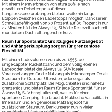
Mit einem Mehrverbrauch von etwa 20% je nach
gewähltem Reisetempo auf diesen
Langstreckenerprobungen bleiben weiterhin lange
Etappen zwischen den Ladestopps möglich. Dank seiner
Schnellladefähigkeit von 30 Prozent auf 80 Prozent in nur
27 Minuten hält der Aiways U5 SUV die Reisezeit auch mit
montiertem Dachzelt angenehm kurz.
Raum für Spontanität: Großzügiges Platzangebot
und Anhängerkupplung sorgen für grenzenlose
Flexibilität
Mit einem Ladevolumen von bis zu 1.555l bei
umgeklappter Rücksitzbank und dem völlig ebenen
Ladeboden bietet der Aiways U5 SUV ideale
Voraussetzungen für die Nutzung als Mikrocamper. Ob als
Stauraum für Outdoor-Utensilien, oder sogar als
zusätzlicher Schlafplatz: Die Möglichkeiten sind nahezu
grenzenlos und bieten Raum für jede Spontanität. “Unser
Aiways U5 SUV bringt alles mit, was es für einen
spontanen Camping-Trip braucht: Praktische Variabilität im
Innenraum und ein generöses Platzangebot für
zusätzlichen Stauraum. Dank unserer nun in vielen
eruopäischen Ländern erhältlichen Nachrüst-