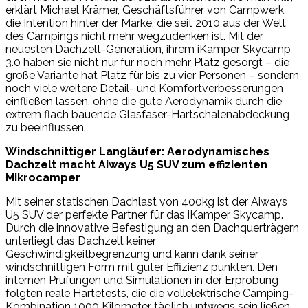
erklärt Michael Krämer, Geschäftsführer von Campwerk,
die Intention hinter der Marke, die seit 2010 aus der Welt
des Campings nicht mehr wegzudenken ist. Mit der
neuesten Dachzelt-Generation, ihrem iKamper Skycamp
3.0 haben sie nicht nur für noch mehr Platz gesorgt – die
große Variante hat Platz für bis zu vier Personen – sondern
noch viele weitere Detail- und Komfortverbesserungen
einfließen lassen, ohne die gute Aerodynamik durch die
extrem flach bauende Glasfaser-Hartschalenabdeckung
zu beeinflussen.
Windschnittiger Langläufer: Aerodynamisches
Dachzelt macht Aiways U5 SUV zum effizienten
Mikrocamper
Mit seiner statischen Dachlast von 400kg ist der Aiways
U5 SUV der perfekte Partner für das iKamper Skycamp.
Durch die innovative Befestigung an den Dachquerträgern
unterliegt das Dachzelt keiner
Geschwindigkeitbegrenzung und kann dank seiner
windschnittigen Form mit guter Effizienz punkten. Den
internen Prüfungen und Simulationen in der Erprobung
folgten reale Härtetests, die die vollelektrische Camping-
Kombination 1000 Kilometer täglich untwegs sein ließen.