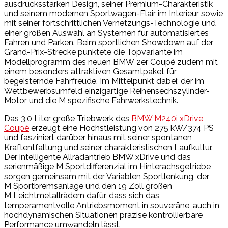
ausdrucksstarken Design, seiner Premium-Charakteristik
und seinem modernen Sportwagen-Flair im Interieur sowie
mit seiner fortschrittlichen Vernetzungs-Technologie und
einer großen Auswahl an Systemen für automatisiertes
Fahren und Parken. Beim sportlichen Showdown auf der
Grand-Prix-Strecke punktete die Topvariante im
Modellprogramm des neuen BMW 2er Coupé zudem mit
einem besonders attraktiven Gesamtpaket für
begeisternde Fahrfreude. Im Mittelpunkt dabei: der im
Wettbewerbsumfeld einzigartige Reihensechszylinder-
Motor und die M spezifische Fahrwerkstechnik.
Das 3,0 Liter große Triebwerk des
BMW M240i xDrive
Coupé
erzeugt eine Höchstleistung von 275 kW/374 PS
und fasziniert darüber hinaus mit seiner spontanen
Kraftentfaltung und seiner charakteristischen Laufkultur.
Der intelligente Allradantrieb BMW xDrive und das
serienmäßige M Sportdifferenzial im Hinterachsgetriebe
sorgen gemeinsam mit der Variablen Sportlenkung, der
M Sportbremsanlage und den 19 Zoll großen
M Leichtmetallrädern dafür, dass sich das
temperamentvolle Antriebsmoment in souveräne, auch in
hochdynamischen Situationen präzise kontrollierbare
Performance umwandeln lässt.