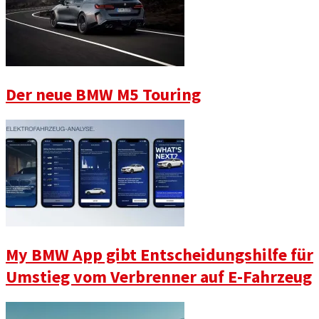
Der neue BMW M5 Touring
My BMW App gibt Entscheidungshilfe für
Umstieg vom Verbrenner auf E-Fahrzeug