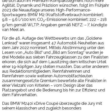
die sich auch im Premium-Kompaktsegment noch mehr
Agilität, Dynamik und Präzision wünschen, folgt im Frühjahr
2023 die Neuauflage unseres High-Performance-
Sportwagens BMW M2 (Kraftstoffverbrauch kombiniert:
9,8 – 9,6 l/100 km; CO
-Emissionen kombiniert: 222 – 218
2
g/km gemäß WLTP; Angaben gemäß NEFZ: – )“, kündigte
van Meel an.
Für die 46. Auflage des Wettbewerbs um das „Goldene
Lenkrad“ waren insgesamt 47 Automobil-Neuheiten aus
dem Jahr 2022 nominiert. Mittels Abstimmung unter den
Lesern von „Auto Bild“ und „Bild am Sonntag“ wurden je
drei Modelle aus sieben Fahrzeugklassen zu den Finalisten
erkoren, die sich auf dem Lausitzring dem kritischen Urteil
einer 19-köpfigen Jury stellen mussten. Das unter anderem
aus Redaktionsmitgliedern, Rennfahrerinnen und
Rennfahrern sowie weiteren Automobilfachleuten
zusammengesetzte Gremium bewertete alle Finalisten in
einer Vielzahl von Kriterien – vom Design über das
Platzangebot und die Bedienung bis hin zur Effizienz und
dem Fahrverhalten.
Das BMW M240i xDrive Coupé überzeugte die Jury mit
seinem klassischen und zugleich besonders