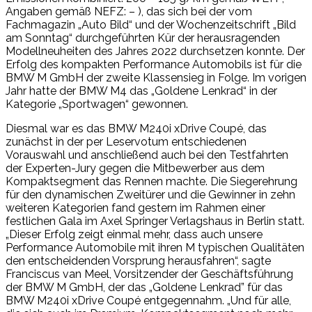
Angaben gemäß NEFZ: – ), das sich bei der vom
Fachmagazin „Auto Bild“ und der Wochenzeitschrift „Bild
am Sonntag“ durchgeführten Kür der herausragenden
Modellneuheiten des Jahres 2022 durchsetzen konnte. Der
Erfolg des kompakten Performance Automobils ist für die
BMW M GmbH der zweite Klassensieg in Folge. Im vorigen
Jahr hatte der BMW M4 das „Goldene Lenkrad“ in der
Kategorie „Sportwagen“ gewonnen.
Diesmal war es das BMW M240i xDrive Coupé, das
zunächst in der per Leservotum entschiedenen
Vorauswahl und anschließend auch bei den Testfahrten
der Experten-Jury gegen die Mitbewerber aus dem
Kompaktsegment das Rennen machte. Die Siegerehrung
für den dynamischen Zweitürer und die Gewinner in zehn
weiteren Kategorien fand gestern im Rahmen einer
festlichen Gala im Axel Springer Verlagshaus in Berlin statt.
„Dieser Erfolg zeigt einmal mehr, dass auch unsere
Performance Automobile mit ihren M typischen Qualitäten
den entscheidenden Vorsprung herausfahren“, sagte
Franciscus van Meel, Vorsitzender der Geschäftsführung
der BMW M GmbH, der das „Goldene Lenkrad” für das
BMW M240i xDrive Coupé entgegennahm. „Und für alle,