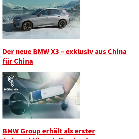
Der neue BMW X3 – exklusiv aus China
für China
BMW Group erhält als erster