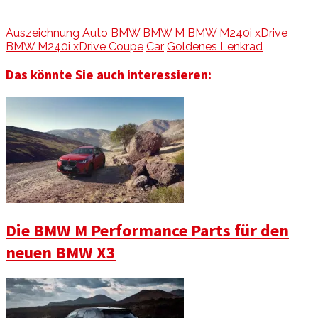
Auszeichnung
Auto
BMW
BMW M
BMW M240i xDrive
BMW M240i xDrive Coupe
Car
Goldenes Lenkrad
Das könnte Sie auch interessieren:
Die BMW M Performance Parts für den
neuen BMW X3