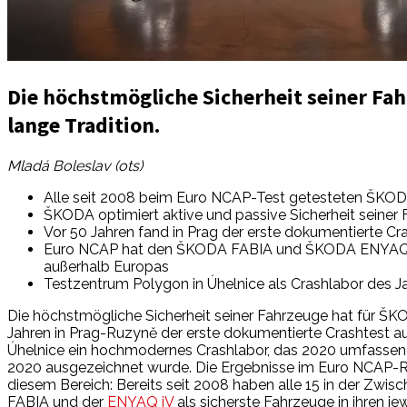
Die höchstmögliche Sicherheit seiner Fah
lange Tradition.
Mladá Boleslav (ots)
Alle seit 2008 beim Euro NCAP-Test getesteten ŠKOD
ŠKODA optimiert aktive und passive Sicherheit seiner F
Vor 50 Jahren fand in Prag der erste dokumentierte C
Euro NCAP hat den ŠKODA FABIA und ŠKODA ENYAQ iV a
außerhalb Europas
Testzentrum Polygon in Úhelnice als Crashlabor des 
Die höchstmögliche Sicherheit seiner Fahrzeuge hat für ŠKOD
Jahren in Prag-Ruzyně der erste dokumentierte Crashtest
Úhelnice ein hochmodernes Crashlabor, das 2020 umfassend 
2020 ausgezeichnet wurde. Die Ergebnisse im Euro NCAP-Ref
diesem Bereich: Bereits seit 2008 haben alle 15 in der Zwi
FABIA und der
ENYAQ iV
als sicherste Fahrzeuge in ihren j