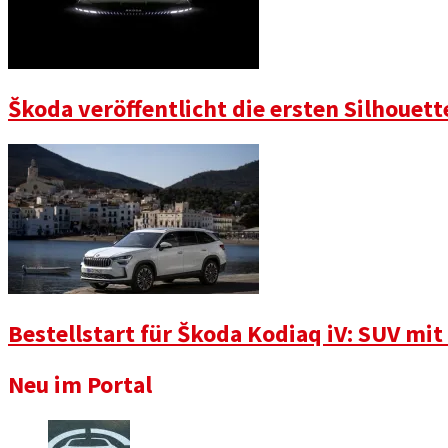
Škoda veröffentlicht die ersten Silhouet
Bestellstart für Škoda Kodiaq iV: SUV mi
Neu im Portal