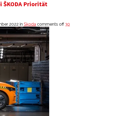
ei ŠKODA Priorität
mber 2022
in
Skoda
comments off
30