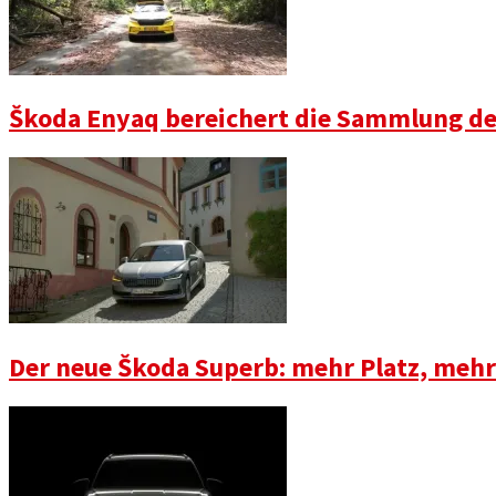
Škoda Enyaq bereichert die Sammlung d
Der neue Škoda Superb: mehr Platz, mehr