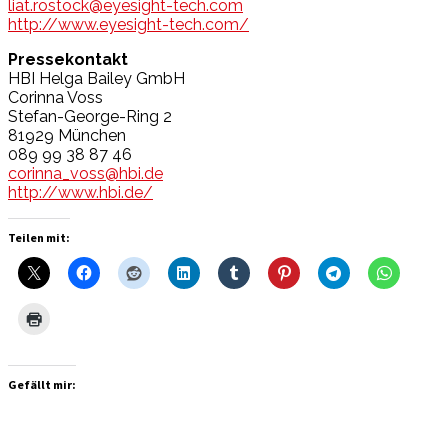
liat.rostock@eyesight-tech.com
http://www.eyesight-tech.com/
Pressekontakt
HBI Helga Bailey GmbH
Corinna Voss
Stefan-George-Ring 2
81929 München
089 99 38 87 46
corinna_voss@hbi.de
http://www.hbi.de/
Teilen mit:
Gefällt mir: