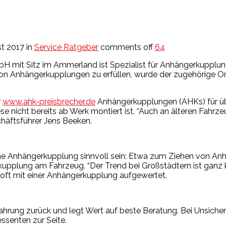
t 2017
in
Service Ratgeber
comments off
64
H mit Sitz im Ammerland ist Spezialist für Anhängerkupplun
n Anhängerkupplungen zu erfüllen, wurde der zugehörige 
r
www.ahk-preisbrecher.de
Anhängerkupplungen (AHKs) für ü
e nicht bereits ab Werk montiert ist. “Auch an älteren Fah
häftsführer Jens Beeken.
e Anhängerkupplung sinnvoll sein: Etwa zum Ziehen von A
kupplung am Fahrzeug. “Der Trend bei Großstädtern ist ganz kl
oft mit einer Anhängerkupplung aufgewertet.
fahrung zurück und legt Wert auf beste Beratung. Bei Unsic
ssenten zur Seite.