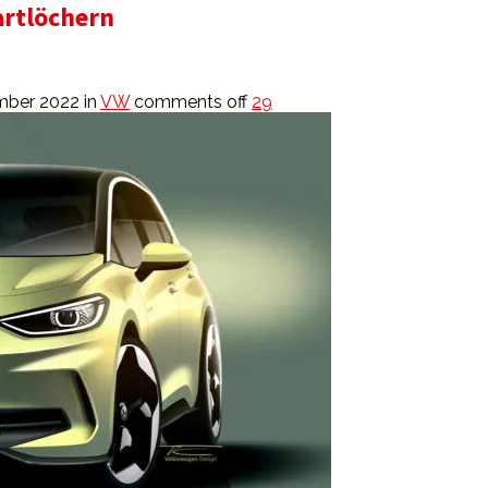
artlöchern
mber 2022
in
VW
comments off
29