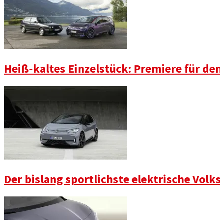
Heiß-kaltes Einzelstück: Premiere für den
Der bislang sportlichste elektrische Vol