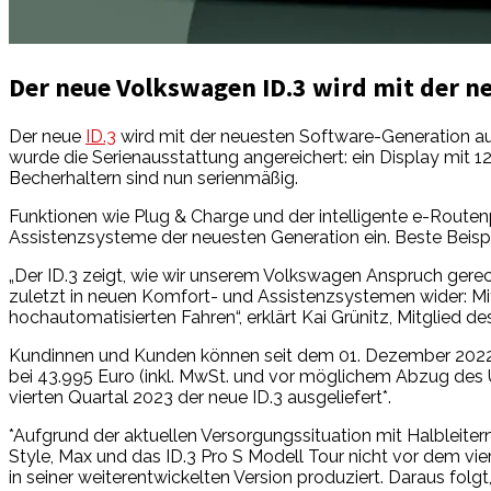
Der neue Volkswagen ID.3 wird mit der n
Der neue
ID.3
wird mit der neuesten Software-Generation au
wurde die Serienausstattung angereichert: ein Display mit
Becherhaltern sind nun serienmäßig.
Funktionen wie Plug & Charge und der intelligente e-Routen
Assistenzsysteme der neuesten Generation ein. Beste Beispie
„Der ID.3 zeigt, wie wir unserem Volkswagen Anspruch gerec
zuletzt in neuen Komfort- und Assistenzsystemen wider: M
hochautomatisierten Fahren“, erklärt Kai Grünitz, Mitglied
Kundinnen und Kunden können seit dem 01. Dezember 2022 die 
bei 43.995 Euro (inkl. MwSt. und vor möglichem Abzug des 
vierten Quartal 2023 der neue ID.3 ausgeliefert*.
*Aufgrund der aktuellen Versorgungssituation mit Halbleite
Style, Max und das ID.3 Pro S Modell Tour nicht vor dem vi
in seiner weiterentwickelten Version produziert. Daraus fol