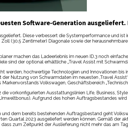
euesten Software-Generation ausgeliefert.
sgeliefert. Diese verbessert die Systemperformance und ist
 12 Zoll (30,5 Zentimeter) Diagonale sowie der herausnehmba
planer machen das Ladeerlebnis im neuen ID.3 noch einfacher
le sind der optional erhältliche „Travel Assist mit Schwarmd
ht werden, hochwertige Technologien und Innovationen bis in
it der Nutzung von Schwarmdaten im neuesten ‚Travel Assist
 des Markenvorstands Volkswagen, Geschäftsbereich „Technisch
vorkonfigurierten Ausstattungslinien Life, Business, Style, M
Umweltbonus). Aufgrund des hohen Auftragsbestandes wird be
rn und dem bereits bestehenden Auftragsbestand geht Volkswa
erten Quartal 2023 ausgeliefert werden können. Gemäß der akt
gt, dass zum Zeitpunkt der Auslieferung nicht mehr das am Ta