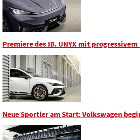
Premiere des ID. UNYX mit progressivem
Neue Sportler am Start: Volkswagen begi