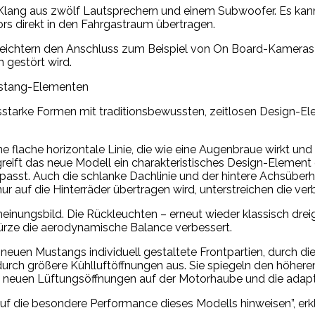
 Klang aus zwölf Lautsprechern und einem Subwoofer. Es kan
rs direkt in den Fahrgastraum übertragen.
eichtern den Anschluss zum Beispiel von On Board-Kameras b
 gestört wird.
ustang-Elementen
tarke Formen mit traditionsbewussten, zeitlosen Design-Elem
 eine flache horizontale Linie, die wie eine Augenbraue wirk
greift das neue Modell ein charakteristisches Design-Element
t. Auch die schlanke Dachlinie und der hintere Achsüberhan
r auf die Hinterräder übertragen wird, unterstreichen die verb
cheinungsbild. Die Rückleuchten – erneut wieder klassisch dr
ürze die aerodynamische Balance verbessert.
euen Mustangs individuell gestaltete Frontpartien, durch die
durch größere Kühlluftöffnungen aus. Sie spiegeln den höhere
 neuen Lüftungsöffnungen auf der Motorhaube und die adapti
f die besondere Performance dieses Modells hinweisen”, erk