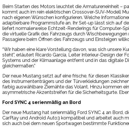
Beim Starten des Motors leuchtet die Armatureneinheit – 
kommt auch im rein elektrischen Crossover-SUV-Modell Mus
nach eigenen Wünschen konfigurieren. Welche Informationen
adaptierbare Programmstufe an. Ihr Set-up lässt sich auf de
liefert normalerweise Echtzeit-Renderings für Computer-Sp
die virtuelle Grafik des Fahrzeugs durch Wischbewegungen m
Passagiere beim Öffnen des Fahrzeugs und Einsteigen will
“Wir haben eine klare Vorstellung davon, was sich unsere K
steht”, erläutert Ricardo Garcia, Leiter Interieur-Design d
Systems und der Klimaanlage entfernt und in das digitale Di
gleichermaßen.”
Der neue Mustang setzt auf eine frische, für diesen Klassik
des Instrumententrägers und der Türverkleidungen zeichne
farbig auswählbare Ziernähte das Volant. Hinzu kommen ein 
asymmetrische Akzentstreifen für die Sicherheitsgurte. Ebenf
Ford SYNC 4 serienmäßig an Bord
Der neue Mustang hat serienmäßig Ford SYNC 4 an Bord, di
CarPlay und Android Auto3 kompatibel und arbeitet auch 
sich auch bei dem neuen Sportwagen bestimmte Funktionen u