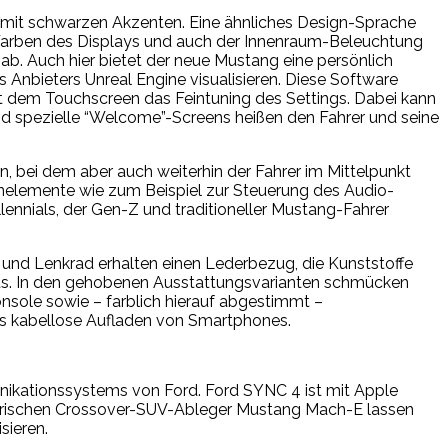
 mit schwarzen Akzenten. Eine ähnliches Design-Sprache
 Farben des Displays und auch der Innenraum-Beleuchtung
b. Auch hier bietet der neue Mustang eine persönlich
 Anbieters Unreal Engine visualisieren. Diese Software
t dem Touchscreen das Feintuning des Settings. Dabei kann
nd spezielle “Welcome”-Screens heißen den Fahrer und seine
n, bei dem aber auch weiterhin der Fahrer im Mittelpunkt
ienelemente wie zum Beispiel zur Steuerung des Audio-
lennials, der Gen-Z und traditioneller Mustang-Fahrer
ze und Lenkrad erhalten einen Lederbezug, die Kunststoffe
aus. In den gehobenen Ausstattungsvarianten schmücken
onsole sowie – farblich hierauf abgestimmt –
 das kabellose Aufladen von Smartphones.
ikationssystems von Ford. Ford SYNC 4 ist mit Apple
ktrischen Crossover-SUV-Ableger Mustang Mach-E lassen
sieren.