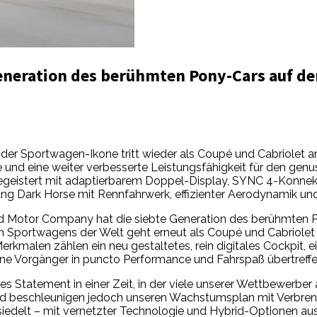
eneration des berühmten Pony-Cars auf de
der Sportwagen-Ikone tritt wieder als Coupé und Cabriolet a
 und eine weiter verbesserte Leistungsfähigkeit für den gen
t begeistert mit adaptierbarem Doppel-Display, SYNC 4-Konnek
tang Dark Horse mit Rennfahrwerk, effizienter Aerodynamik 
ord Motor Company hat die siebte Generation des berühmten 
ten Sportwagens der Welt geht erneut als Coupé und Cabriole
rkmalen zählen ein neu gestaltetes, rein digitales Cockpit, 
eine Vorgänger in puncto Performance und Fahrspaß übertreffe
oßes Statement in einer Zeit, in der viele unserer Wettbewerb
rd beschleunigen jedoch unseren Wachstumsplan mit Verbrenn
esiedelt – mit vernetzter Technologie und Hybrid-Optionen aus