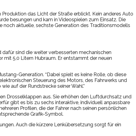
roduktion das Licht der Straße erblickt. Kein anderes Auto
 wurde besungen und kam in Videospielen zum Einsatz. Die
e noch aktuelle, sechste Generation des Traditionsmodells
d dafür sind die weiter verbesserten mechanischen
r mit 5,0 Litern Hubraum. Er entstammt der neuen
ustang-Generation. “Dabei spielt es keine Rolle, ob diese
r elektronischen Steuerung des Motors, des Fahrwerks und
 wie auf der Rundstrecke seiner Wahl.”
en Drosselklappen aus. Sie erhöhen den Luftdurchsatz und
r gibt es bis zu sechs interaktive, individuell anpassbare
ehreren Profilen, die der Fahrer nach seinen persönlichen
entsprechende Grafik-Symbol.
ungen. Auch die kürzere Lenkübersetzung sorgt für ein