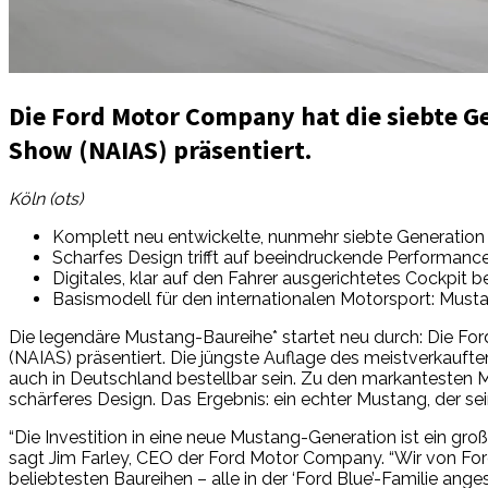
Die Ford Motor Company hat die siebte G
Show (NAIAS) präsentiert.
Köln (ots)
Komplett neu entwickelte, nunmehr siebte Generation 
Scharfes Design trifft auf beeindruckende Performance
Digitales, klar auf den Fahrer ausgerichtetes Cockpi
Basismodell für den internationalen Motorsport: Mus
Die legendäre Mustang-Baureihe* startet neu durch: Die F
(NAIAS) präsentiert. Die jüngste Auflage des meistverkauf
auch in Deutschland bestellbar sein. Zu den markantesten Me
schärferes Design. Das Ergebnis: ein echter Mustang, der s
“Die Investition in eine neue Mustang-Generation ist ein gr
sagt Jim Farley, CEO der Ford Motor Company. “Wir von Fo
beliebtesten Baureihen – alle in der ‘Ford Blue’-Familie ang