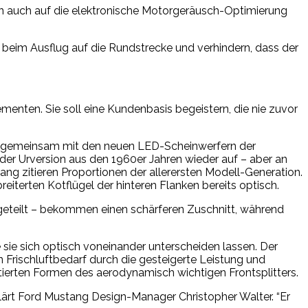
n auch auf die elektronische Motorgeräusch-Optimierung
eim Ausflug auf die Rundstrecke und verhindern, dass der
enten. Sie soll eine Kundenbasis begeistern, die nie zuvor
t und gemeinsam mit den neuen LED-Scheinwerfern der
 der Urversion aus den 1960er Jahren wieder auf – aber an
g zitieren Proportionen der allerersten Modell-Generation.
reiterten Kotflügel der hinteren Flanken bereits optisch.
eigeteilt – bekommen einen schärferen Zuschnitt, während
 sie sich optisch voneinander unterscheiden lassen. Der
n Frischluftbedarf durch die gesteigerte Leistung und
erten Formen des aerodynamisch wichtigen Frontsplitters.
lärt Ford Mustang Design-Manager Christopher Walter. “Er