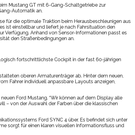
beim Mustang GT mit 6-Gang-Schaltgetriebe zur
-Gang-Automatik an.
hse für die optimale Traktion beim Herausbeschleunigen aus
st einstellbar und liefert je nach Fahrsituation den
ur Verfügung. Anhand von Sensor-Informationen passt es
kosität den Straßenbedingungen an.
isch fortschrittlichste Cockpit in der fast 60-jährigen
.
gestalteten oberen Armaturenträger ab. Hinter dem neuen,
, vom Fahrer individuell anpassbare Layouts anzeigen,
es neuen Ford Mustang. “Wir können auf dem Display alle
ll – von der Auswahl der Farben über die klassischen
ikationssystems Ford SYNC 4 über. Es befindet sich unter
e sorgt für einen klaren visuellen Informationsfluss und