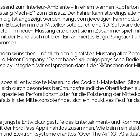
passend zum Interieur-Ambiente – in einem warmen Kupferton
tang Mach-E** zum Einsatz. Der Fahrer kann allerdings alle
 digital angezeigt werden, hängt vom jeweiligen Fahrmodus a
m Bildschirm in der Mittelkonsole durch eine 3D-Software des
iele – im neuen Mustang erleichtert sie im Zusammenspiel mi
it der Hand auch rotieren. Ein animiertes Begrüßungslicht u
kommen.
unden wünschen – nämlich den digitalsten Mustang aller Zeite
er Ford Motor Company. “Daher haben wir einige physische Bed
splay integriert. Wir entsprechen damit den Wünschen der Mil
er speziell entwickelte Maserung der Cockpit-Materialien. Sit
n sich durch besonders berührungsfreundliche Oberflächen 
spezielles Perforationsmuster für die Polsterung der Mittelk
alls in der Mittelkonsole findet sich ein induktives Feld für
e jüngste Entwicklungsstufe des Entertainment- und Kommun
mit der FordPass App4 nahtlos zusammen. Wie beim rein ele
nd Elektroniksysteme drahtlos “Over The Air” (OTA) aktuali