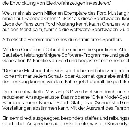
die Entwicklung von Elektrofahrzeugen investieren.”
Weit mehr als zehn Millionen Exemplare des Ford Mustang h
erhielt auf Facebook mehr “Likes” als diese Sportwagen-Iko
Liebe der Fans zum Ford Mustang kennt kaum Grenzen, wie au
auf den Markt kam, führt sie die weltweite Sportwagen-Zula
Athletische Performance eines durchtrainierten Sportlers
Mit dem Coupé und Cabriolet erreichen die sportlichen Att
Bauteilen, leistungsfähigere Software-Programme und gezi
Generation IV-Familie von Ford und begeistert mit einem seh
“Der neue Mustang fährt sich sportlicher und überzeugender 
Ikone mit manuellem Schalt- oder Automatikgetriebe antritt
der Lenkung können wir dem Fahrer jetzt überall die perfekt
Der neu entwickelte Mustang GT* zeichnet sich durch ein 
reduzieren Ansaugverluste. Das moderne “Drive Mode”-System
Fahrprogramme: Normal, Sport, Glatt, Drag (Schnellstart) un
Vorstellungen abstimmen kann. Mit der Auswahl des Fahrpr
Ein sehr direkt ausgelegtes, besonders steifes und reibun
sportliches Ansprechen auf Lenkbefehle, was die Kurvendyn