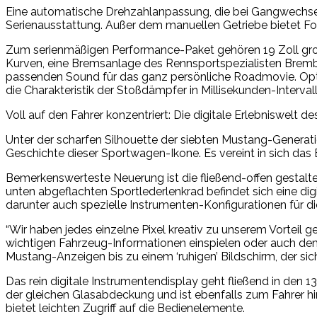
Eine automatische Drehzahlanpassung, die bei Gangwechse
Serienausstattung. Außer dem manuellen Getriebe bietet F
Zum serienmäßigen Performance-Paket gehören 19 Zoll große
Kurven, eine Bremsanlage des Rennsportspezialisten Brembo u
passenden Sound für das ganz persönliche Roadmovie. Opt
die Charakteristik der Stoßdämpfer in Millisekunden-Interval
Voll auf den Fahrer konzentriert: Die digitale Erlebniswelt 
Unter der scharfen Silhouette der siebten Mustang-Generation
Geschichte dieser Sportwagen-Ikone. Es vereint in sich das
Bemerkenswerteste Neuerung ist die fließend-offen gestaltet
unten abgeflachten Sportlederlenkrad befindet sich eine dig
darunter auch spezielle Instrumenten-Konfigurationen für 
“Wir haben jedes einzelne Pixel kreativ zu unserem Vorteil 
wichtigen Fahrzeug-Informationen einspielen oder auch dem 
Mustang-Anzeigen bis zu einem ‘ruhigen’ Bildschirm, der sic
Das rein digitale Instrumentendisplay geht fließend in den
der gleichen Glasabdeckung und ist ebenfalls zum Fahrer hi
bietet leichten Zugriff auf die Bedienelemente.