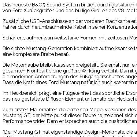
Das neueste B&O5 Sound System brilliert durch glasklaren
von Ford zurückgreifen und das bullige Grollen des V8-Moto
Zusätzliche USB-Anschlüsse an der vorderen Dachkante erl
Fahrer durch herumbaumelnde Kabel in seiner Konzentration
Schärfere, aufmerksamkeitsstarke Formen mit zeitlosen M
Die siebte Mustang-Generation kombiniert aufmerksamkeitss
eine komplexere Breite besaß.
Die Motorhaube bleibt klassisch dreigeteilt. Sie erhält nun
gesamten Frontpartie eine größere Wirkung verleiht. Damit 
die modernen Anforderungen des Fußgängerschutzes angepass
Dass die Kraft eines Ford Mustang natürlich auch weiterhin nu
Im Heckbereich prägt eine Flügeleinheit das sportliche Ers
das neu gestaltete Diffusor-Element unterhalb der Hecksch
Zum ersten Mal erhalten die einzelnen Modellversionen des n
Mustang GT, der Mittelpunkt dieser Baureihe, zeichnet sich 
Performance wider. Dem entsprechen auch die zusätzlichen
“Der Mustang GT hat eigenständige Design-Merkmale, die au