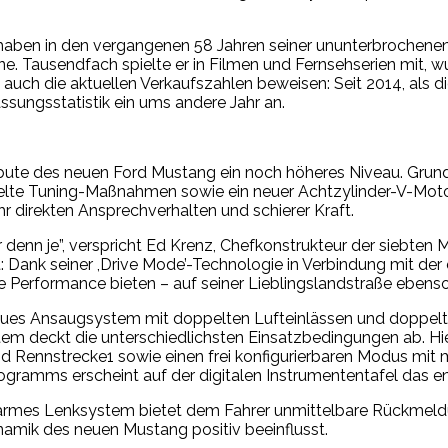
aben in den vergangenen 58 Jahren seiner ununterbrochenen P
ne. Tausendfach spielte er in Filmen und Fernsehserien mit,
ch die aktuellen Verkaufszahlen beweisen: Seit 2014, als di
ssungsstatistik ein ums andere Jahr an.
ribute des neuen Ford Mustang ein noch höheres Niveau. Grun
elte Tuning-Maßnahmen sowie ein neuer Achtzylinder-V-Moto
r direkten Ansprechverhalten und schierer Kraft.
denn je”, verspricht Ed Krenz, Chefkonstrukteur der siebten M
: Dank seiner ,Drive Mode’-Technologie in Verbindung mit de
e Performance bieten – auf seiner Lieblingslandstraße ebenso
neues Ansaugsystem mit doppelten Lufteinlässen und doppelt
 deckt die unterschiedlichsten Einsatzbedingungen ab. Hierfü
d Rennstrecke1 sowie einen frei konfigurierbaren Modus mit m
ogramms erscheint auf der digitalen Instrumententafel das 
gsarmes Lenksystem bietet dem Fahrer unmittelbare Rückmeld
amik des neuen Mustang positiv beeinflusst.