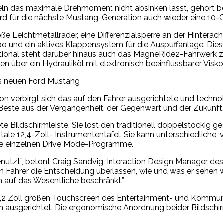
ln das maximale Drehmoment nicht absinken lässt, gehört 
ord für die nächste Mustang-Generation auch wieder eine 10
 Leichtmetallräder, eine Differenzialsperre an der Hinterac
nd ein aktives Klappensystem für die Auspuffanlage. Dieses i
ional steht darüber hinaus auch das MagneRide2-Fahrwerk z
len über ein Hydrauliköl mit elektronisch beeinflussbarer Vis
des neuen Ford Mustang
 verbirgt sich das auf den Fahrer ausgerichtete und technolog
 Beste aus der Vergangenheit, der Gegenwart und der Zukunft
e Bildschirmleiste. Sie löst den traditionell doppelstöckig 
itale 12,4-Zoll- Instrumententafel. Sie kann unterschiedliche
die einzelnen Drive Mode-Programme.
genutzt”, betont Craig Sandvig, Interaction Design Manager d
Fahrer die Entscheidung überlassen, wie und was er sehen wi
h auf das Wesentliche beschränkt.”
 13,2 Zoll großen Touchscreen des Entertainment- und Kommun
n ausgerichtet. Die ergonomische Anordnung beider Bildschirm