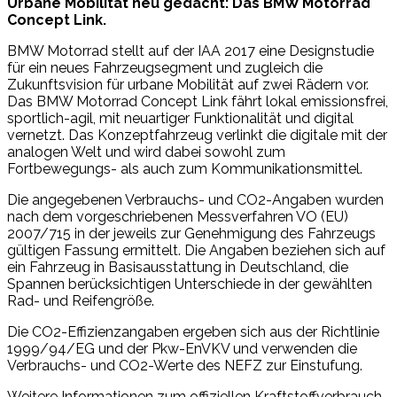
Urbane Mobilität neu gedacht: Das BMW Motorrad
Concept Link.
BMW Motorrad stellt auf der IAA 2017 eine Designstudie
für ein neues Fahrzeugsegment und zugleich die
Zukunftsvision für urbane Mobilität auf zwei Rädern vor.
Das BMW Motorrad Concept Link fährt lokal emissionsfrei,
sportlich-agil, mit neuartiger Funktionalität und digital
vernetzt. Das Konzeptfahrzeug verlinkt die digitale mit der
analogen Welt und wird dabei sowohl zum
Fortbewegungs- als auch zum Kommunikationsmittel.
Die angegebenen Verbrauchs- und CO2-Angaben wurden
nach dem vorgeschriebenen Messverfahren VO (EU)
2007/715 in der jeweils zur Genehmigung des Fahrzeugs
gültigen Fassung ermittelt. Die Angaben beziehen sich auf
ein Fahrzeug in Basisausstattung in Deutschland, die
Spannen berücksichtigen Unterschiede in der gewählten
Rad- und Reifengröße.
Die CO2-Effizienzangaben ergeben sich aus der Richtlinie
1999/94/EG und der Pkw-EnVKV und verwenden die
Verbrauchs- und CO2-Werte des NEFZ zur Einstufung.
Weitere Informationen zum offiziellen Kraftstoffverbrauch,