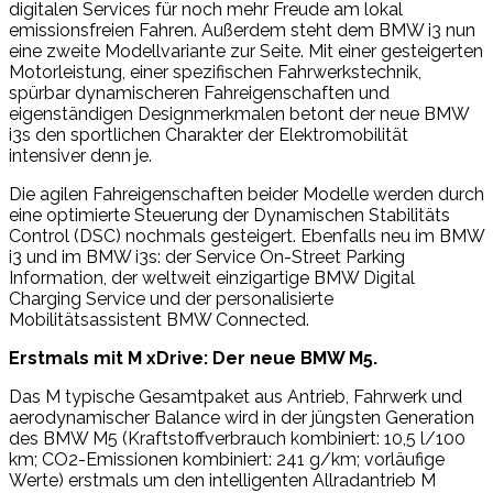
digitalen Services für noch mehr Freude am lokal
emissionsfreien Fahren. Außerdem steht dem BMW i3 nun
eine zweite Modellvariante zur Seite. Mit einer gesteigerten
Motorleistung, einer spezifischen Fahrwerkstechnik,
spürbar dynamischeren Fahreigenschaften und
eigenständigen Designmerkmalen betont der neue BMW
i3s den sportlichen Charakter der Elektromobilität
intensiver denn je.
Die agilen Fahreigenschaften beider Modelle werden durch
eine optimierte Steuerung der Dynamischen Stabilitäts
Control (DSC) nochmals gesteigert. Ebenfalls neu im BMW
i3 und im BMW i3s: der Service On-Street Parking
Information, der weltweit einzigartige BMW Digital
Charging Service und der personalisierte
Mobilitätsassistent BMW Connected.
Erstmals mit M xDrive: Der neue BMW M5.
Das M typische Gesamtpaket aus Antrieb, Fahrwerk und
aerodynamischer Balance wird in der jüngsten Generation
des BMW M5 (Kraftstoffverbrauch kombiniert: 10,5 l/100
km; CO2-Emissionen kombiniert: 241 g/km; vorläufige
Werte) erstmals um den intelligenten Allradantrieb M