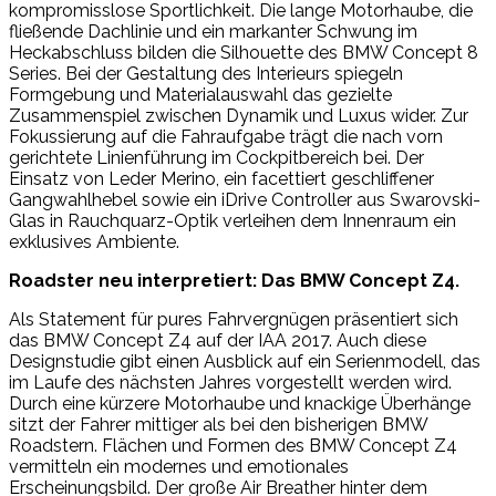
kompromisslose Sportlichkeit. Die lange Motorhaube, die
fließende Dachlinie und ein markanter Schwung im
Heckabschluss bilden die Silhouette des BMW Concept 8
Series. Bei der Gestaltung des Interieurs spiegeln
Formgebung und Materialauswahl das gezielte
Zusammenspiel zwischen Dynamik und Luxus wider. Zur
Fokussierung auf die Fahraufgabe trägt die nach vorn
gerichtete Linienführung im Cockpitbereich bei. Der
Einsatz von Leder Merino, ein facettiert geschliffener
Gangwahlhebel sowie ein iDrive Controller aus Swarovski-
Glas in Rauchquarz-Optik verleihen dem Innenraum ein
exklusives Ambiente.
Roadster neu interpretiert: Das BMW Concept Z4.
Als Statement für pures Fahrvergnügen präsentiert sich
das BMW Concept Z4 auf der IAA 2017. Auch diese
Designstudie gibt einen Ausblick auf ein Serienmodell, das
im Laufe des nächsten Jahres vorgestellt werden wird.
Durch eine kürzere Motorhaube und knackige Überhänge
sitzt der Fahrer mittiger als bei den bisherigen BMW
Roadstern. Flächen und Formen des BMW Concept Z4
vermitteln ein modernes und emotionales
Erscheinungsbild. Der große Air Breather hinter dem