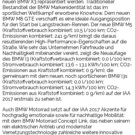
neuen BMW X3 repräsentiert werden. Traditioneller
Bestandteil der BMW Markenidentität ist das im
sportlichen Wettkampf erworbene Knowhow. Dem neuen
BMW M8 GTE verschafft es eine ideale Ausgangsposition
für den Start bei Langstrecken-Rennen. Der neue BMW M5
(Kraftstoffverbrauch kombiniert: 10,5 l/100 km; CO2-
Emissionen kombiniert: 241 g/km) bringt die daraus
resultierenden High-Performance-Eigenschaften auf die
Straße. Wie sehr das Unternehmen Fahrfreude und
Nachhaltigkeit miteinander vereint, zeigt die Neuauflage
des BMW i3 (Kraftstoffverbrauch kombiniert: 0,0 l/100 km;
Stromverbrauch kombiniert: 13,6 – 13,1 kWh/100 km; CO2-
Emissionen aus Kraftstoff kombiniert: 0 g/km), die
gemeinsam mit dem neuen, noch sportlicheren BMW i3s
(Kraftstoffverbrauch kombiniert: 0,0 l/100 km;
Stromverbrauch kombiniert: 14,3 kWh/100 km; CO2-
Emissionen aus Kraftstoff kombiniert: 0 g/km) auf der IAA
2017 erstmals zu sehen ist.
Auch BMW Motorrad setzt auf der IAA 2017 Akzente für
hochgradig emotionale sowie für nachhaltige Mobilität:
mit dem BMW Motorrad Concept Link, das neben seinem
rein elektrischen Antrieb und modernster
Vernetzungstechnologie zahlreiche weitere innovative