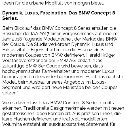
Ideen für die urbane Mobilität von morgen bietet.
Dynamik, Luxus, Faszination: Das BMW Concept 8
Series.
Beim Blick auf das BMW Concept 8 Series erhalten die
Besucher der IAA 2017 einen Vorgeschmack auf eine im
Jahr 2018 folgende Modellneuheit der Marke: das BMW
8er Coupé. Die Studie verkörpert Dynamik, Luxus und
Exklusivität – Eigenschaften, die die Essenz eines
modernen Coupés von BMW definieren. Harald Krüger,
Vorstandvorsitzender der BMW AG, erklärt: “Das
zukünftige BMW 8er Coupé wird beweisen, dass
hochdynamisches Fahrverhalten und moderner Luxus
hervorragend miteinander harmonieren. Es ist das nächste
Modell beim Ausbau unseres Angebots im Luxus-
Segment und wird dort neue Maßstäbe bei den Coupés
setzen.”
Vieles davon lässt das BMW Concept 8 Series bereits
erkennen. Traditionelle Designmerkmale werden mit neuen
gestalterischen Ideen kombiniert. Aus präzisen Linien, die
klare Flächen definieren, und kraftvoll modellierten
Volumina entsteht ein ausdrucksstarkes Statement für