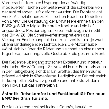
Vorderrad ist formaler Ursprung der aufwändig
modellierten Flächen der Seitenwand, die scheinbar von
der austretenden Luft geformt wurden. Die Frontansicht
weckt Assoziationen zu klassischen Roadster-Modellen
von BMW. Die Gestaltung der BMW Niere erinnert an den
BMW 328 Mille Miglia. Ihre breite Kontur und die tief
angeordnete Position signalisierten Extravaganz im Stil
des BMW Z8. Die Scheinwerfer interpretieren das
Vieraugen-Erscheinungsbild erstmals vertikal, mit je zwei
übereinanderliegenden Lichtquellen. Die Motorhaube
wölbt sich bis über die Räder und zeichnet so eine nahezu
fugenlose, spannungsvolle Geste über die gesamte Front.
Der fließende Übergang zwischen Exterieur und Interieur
wird beim BMW Concept Z4 sowohl in der Form- als auch
in der Farbgebung sichtbar. Ein Großteil des Innenraums
präsentiert sich in Wagenfarbe. Lediglich der Fahrerbereich
ist komplett in Schwarz gehalten und unterstützt damit
den Fokus auf das Fahrerlebnis.
Ästhetik, Reisekomfort und Funktionalität: Der neue
BMW 6er Gran Turismo.
Die faszinierende Ästhetik eines Coupés, luxuriöser