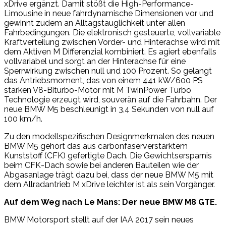
xDrive ergänzt. Damit stößt die High-Performance-
Limousine in neue fahrdynamische Dimensionen vor und
gewinnt zudem an Alltagstauglichkeit unter allen
Fahrbedingungen. Die elektronisch gesteuerte, vollvariable
Kraftverteilung zwischen Vorder- und Hinterachse wird mit
dem Aktiven M Differenzial kombiniert. Es agiert ebenfalls
vollvariabel und sorgt an der Hinterachse für eine
Sperrwirkung zwischen null und 100 Prozent. So gelangt
das Antriebsmoment, das von einem 441 kW/600 PS
starken V8-Biturbo-Motor mit M TwinPower Turbo
Technologie erzeugt wird, souverän auf die Fahrbahn. Der
neue BMW M5 beschleunigt in 3,4 Sekunden von null auf
100 km/h.
Zu den modellspezifischen Designmerkmalen des neuen
BMW M5 gehört das aus carbonfaserverstärktem
Kunststoff (CFK) gefertigte Dach. Die Gewichtsersparnis
beim CFK-Dach sowie bei anderen Bauteilen wie der
Abgasanlage trägt dazu bei, dass der neue BMW M5 mit
dem Allradantrieb M xDrive leichter ist als sein Vorgänger.
Auf dem Weg nach Le Mans: Der neue BMW M8 GTE.
BMW Motorsport stellt auf der IAA 2017 sein neues