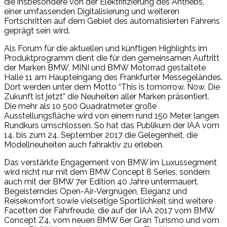
die insbesondere von der Elektrifizierung des Antriebs,
einer umfassenden Digitalisierung und weiteren
Fortschritten auf dem Gebiet des automatisierten Fahrens
geprägt sein wird.
Als Forum für die aktuellen und künftigen Highlights im
Produktprogramm dient die für den gemeinsamen Auftritt
der Marken BMW, MINI und BMW Motorrad gestaltete
Halle 11 am Haupteingang des Frankfurter Messegeländes.
Dort werden unter dem Motto “This is tomorrow. Now. Die
Zukunft ist jetzt” die Neuheiten aller Marken präsentiert.
Die mehr als 10 500 Quadratmeter große
Ausstellungsfläche wird von einem rund 150 Meter langen
Rundkurs umschlossen. So hat das Publikum der IAA vom
14. bis zum 24. September 2017 die Gelegenheit, die
Modellneuheiten auch fahraktiv zu erleben.
Das verstärkte Engagement von BMW im Luxussegment
wird nicht nur mit dem BMW Concept 8 Series, sondern
auch mit der BMW 7er Edition 40 Jahre untermauert.
Begeisterndes Open-Air-Vergnügen, Eleganz und
Reisekomfort sowie vielseitige Sportlichkeit sind weitere
Facetten der Fahrfreude, die auf der IAA 2017 vom BMW
Concept Z4, vom neuen BMW 6er Gran Turismo und vom