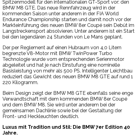
Spitzenmodell für den internationalen GT-Sport vor: den
BMW M8 GTE. Das neue Rennfahrzeug wird in der
kommenden Saison unter anderem in der FIA World
Endurance Championship starten und damit noch vor der
Markteinführung des neuen BMW 8er Coupé sein Debüt im
Langstreckensport absolvieren. Unter anderem ist ein Start
bei den legendären 24 Stunden von Le Mans geplant.
Der per Reglement auf einen Hubraum von 4,0 Litern
begrenzte V8-Motor mit BMW TwinPower Turbo
Technologie wurde vom entsprechenden Serienmotor
abgeleitet und hat je nach Einstufung eine nominelle
Basisleistung von mehr als 500 PS. Intelligenter Leichtbau
reduziert das Gewicht des neuen BMW M8 GTE auf rund 1
220 Kilogramm.
Beim Design zeigt der BMW M8 GTE ebenfalls seine enge
Verwandtschaft mit dem kommenden BMW 8er Coupé
und dem BMW M8. Sie wird unter anderem bei der
gemeinsamen Dachlinie sowie bei der Gestaltung der
Front- und Heckleuchten deutlich.
Luxus mit Tradition und Stil: Die BMW 7er Edition 40
Jahre.