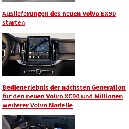
Auslieferungen des neuen Volvo EX90
starten
Bedienerlebnis der nächsten Generation
für den neuen Volvo XC90 und Millionen
weiterer Volvo Modelle