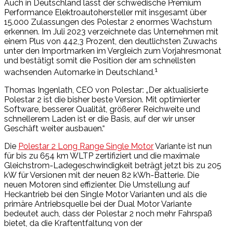
Auch in Deutschland lässt der schwedische Premium
Performance Elektroautohersteller mit insgesamt über
15.000 Zulassungen des Polestar 2 enormes Wachstum
erkennen. Im Juli 2023 verzeichnete das Unternehmen mit
einem Plus von 442,3 Prozent, den deutlichsten Zuwachs
unter den Importmarken im Vergleich zum Vorjahresmonat
und bestätigt somit die Position der am schnellsten
1
wachsenden Automarke in Deutschland.
Thomas Ingenlath, CEO von Polestar: „Der aktualisierte
Polestar 2 ist die bisher beste Version. Mit optimierter
Software, besserer Qualität, größerer Reichweite und
schnellerem Laden ist er die Basis, auf der wir unser
Geschäft weiter ausbauen.“
Die
Polestar 2 Long Range Single Motor
Variante ist nun
für bis zu 654 km WLTP zertifiziert und die maximale
Gleichstrom-Ladegeschwindigkeit beträgt jetzt bis zu 205
kW für Versionen mit der neuen 82 kWh-Batterie. Die
neuen Motoren sind effizienter. Die Umstellung auf
Heckantrieb bei den Single Motor Varianten und als die
primäre Antriebsquelle bei der Dual Motor Variante
bedeutet auch, dass der Polestar 2 noch mehr Fahrspaß
bietet, da die Kraftentfaltung von der