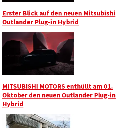
Erster Blick auf den neuen Mitsubishi
Outlander Plug-in Hybrid
MITSUBISHI MOTORS enthüllt am 01.
Oktober den neuen Outlander Plug-in
Hybrid