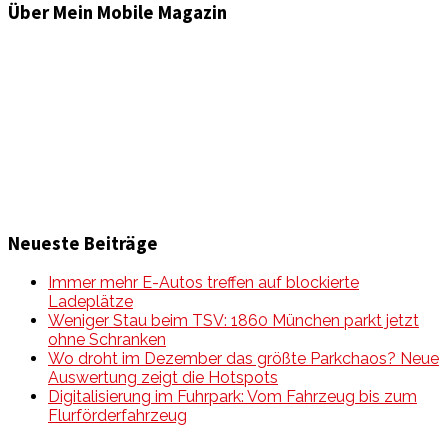
Über Mein Mobile Magazin
Informationen und Wissenswertes aus der mobilen Welt
zu Auto & Motorrad. Mit Mein Mobile Magazin auf dem
neusten Wissensstand sein, rund um das Thema –
Mobilität auf unseren Straßen.
Neueste Beiträge
Immer mehr E-Autos treffen auf blockierte
Ladeplätze
Weniger Stau beim TSV: 1860 München parkt jetzt
ohne Schranken
Wo droht im Dezember das größte Parkchaos? Neue
Auswertung zeigt die Hotspots
Digitalisierung im Fuhrpark: Vom Fahrzeug bis zum
Flurförderfahrzeug