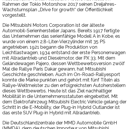
Rahmen der Tokio Motorshow 2017 seinen Dreijahres-
Wachstumsplan „Drive for growth“ der Öffentlichkeit
vorgestellt.
Die Mitsubishi Motors Corporation ist der älteste
Automobil-Serienhersteller Japans. Bereits 1917 fertigte
das Unternehmen das serienfähige Modell A in Kobe, es
wurde von einem 2,8-Liter-Vierzylinder mit 35 PS
angetrieben. 1921 begann die Produktion von
Leichtlastwagen, 1934 entstand der erste Personenwagen
mit Allradantrieb und Dieselmotor, der PX 33. Mit dem
Geländewagen Pajero, dessen Wettbewerbsversion zwölf
Mal die Rallye Paris Dakar gewann, hat Mitsubishi
Geschichte geschrieben. Auch im On-Road-Rallyesport
konnte die Marke punkten und gehört mit fünf Titeln als
Rallye-Weltmeister zu den erfolgreichsten Autoherstellern
dieses Wettbewerbs. Heute ist das Ziel nachhaltiger
Mobilität in die Unternehmensstatuten eingebettet. Mit
dem Elektrofahrzeug Mitsubishi Electric Vehicle gelang der
Schritt in die E-Mobility, der Plug-in Hybrid Outlander ist
das erste SUV Plug-in Hybrid mit Allradantrieb.
Die Deutschlandzentrale der MMD Automobile GmbH
(MMDA), dem deutschen Importeur von Mitsubishi