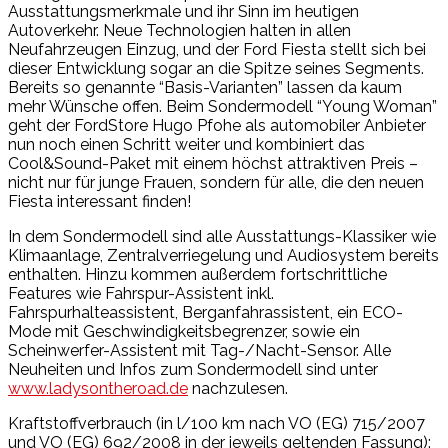
Ausstattungsmerkmale und ihr Sinn im heutigen
Autoverkehr. Neue Technologien halten in allen
Neufahrzeugen Einzug, und der Ford Fiesta stellt sich bei
dieser Entwicklung sogar an die Spitze seines Segments.
Bereits so genannte “Basis-Varianten” lassen da kaum
mehr Wünsche offen. Beim Sondermodell “Young Woman”
geht der FordStore Hugo Pfohe als automobiler Anbieter
nun noch einen Schritt weiter und kombiniert das
Cool&Sound-Paket mit einem höchst attraktiven Preis –
nicht nur für junge Frauen, sondern für alle, die den neuen
Fiesta interessant finden!
In dem Sondermodell sind alle Ausstattungs-Klassiker wie
Klimaanlage, Zentralverriegelung und Audiosystem bereits
enthalten. Hinzu kommen außerdem fortschrittliche
Features wie Fahrspur-Assistent inkl.
Fahrspurhalteassistent, Berganfahrassistent, ein ECO-
Mode mit Geschwindigkeitsbegrenzer, sowie ein
Scheinwerfer-Assistent mit Tag-/Nacht-Sensor. Alle
Neuheiten und Infos zum Sondermodell sind unter
www.ladysontheroad.de
nachzulesen.
Kraftstoffverbrauch (in l/100 km nach VO (EG) 715/2007
und VO (EG) 692/2008 in der jeweils geltenden Fassung):