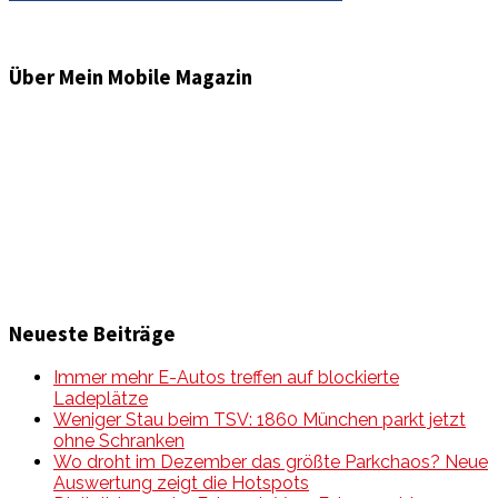
Über Mein Mobile Magazin
Informationen und Wissenswertes aus der mobilen Welt
zu Auto & Motorrad. Mit Mein Mobile Magazin auf dem
neusten Wissensstand sein, rund um das Thema –
Mobilität auf unseren Straßen.
Neueste Beiträge
Immer mehr E-Autos treffen auf blockierte
Ladeplätze
Weniger Stau beim TSV: 1860 München parkt jetzt
ohne Schranken
Wo droht im Dezember das größte Parkchaos? Neue
Auswertung zeigt die Hotspots