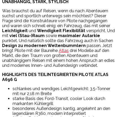
UNABHÄNGIG, STARK, STYLISCH
Was brauchst du auf Reisen, wenn du nach Abenteuern
suchst und sportlich unterwegs sein möchtest? Dieser
Frage sind die Konstrukteure von Pilote nachgegangen
und waren sich schnell einig: ein Fahrzeug, das mit seiner
Leichtigkeit
und
Wendigkeit Flexibilität
verspricht. Und
mit
viel (Stau-)Raum
sowie
maximaler Autarkie
punktet. Und natürlich sollte das Fahrzeug auch in Sachen
Design zu modernen Weltenbummlern
passen. Jetzt
bringt Pilote mit der Baureihe
Atlas
drei Modelle auf den
Markt, die den Traum von großen Abenteuern und
unabhängigem Reisen mit einem hohen Anspruch an edles
und modernes Innen- und Außendesign verbindet.
HIGHLIGHTS DES TEILINTEGRIERTEN PILOTE ATLAS
A696 G
schlankes und wendiges Leichtgewicht: 3,5-Tonner
mit nur 2,18 m Breite
starke Basis des Ford-Transit, cooler Look durch
markanten Kühlergrill
besonderes Außendesign: kantig, angelehnt an den
legendären R360, modern interpretiert