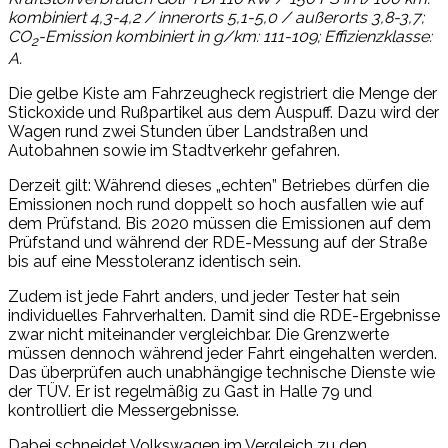
kombiniert 4,3-4,2 / innerorts 5,1-5,0 / außerorts 3,8-3,7;
CO
-Emission kombiniert in g/km: 111-109; Effizienzklasse:
2
A.
Die gelbe Kiste am Fahrzeugheck registriert die Menge der
Stickoxide und Rußpartikel aus dem Auspuff. Dazu wird der
Wagen rund zwei Stunden über Landstraßen und
Autobahnen sowie im Stadtverkehr gefahren.
Derzeit gilt: Während dieses „echten” Betriebes dürfen die
Emissionen noch rund doppelt so hoch ausfallen wie auf
dem Prüfstand. Bis 2020 müssen die Emissionen auf dem
Prüfstand und während der RDE-Messung auf der Straße
bis auf eine Messtoleranz identisch sein.
Zudem ist jede Fahrt anders, und jeder Tester hat sein
individuelles Fahrverhalten. Damit sind die RDE-Ergebnisse
zwar nicht miteinander vergleichbar. Die Grenzwerte
müssen dennoch während jeder Fahrt eingehalten werden.
Das überprüfen auch unabhängige technische Dienste wie
der TÜV. Er ist regelmäßig zu Gast in Halle 79 und
kontrolliert die Messergebnisse.
Dabei schneidet Volkswagen im Vergleich zu den