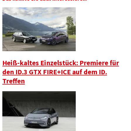
Heiß-kaltes Einzelstück: Premiere für
den ID.3 GTX FIRE+ICE auf dem ID.
Treffen