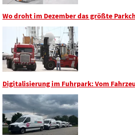
Wo droht im Dezember das größte Parkch
Digitalisierung im Fuhrpark: Vom Fahrze