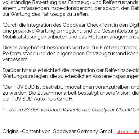
vollständige Bewertung des Fahrzeug- und Reifenzustands e
einem umfassenden Inspektionsbericht, der sowohl den Reif
zur Wartung des Fahrzeugs zu treffen.
“Durch die Integration des Goodyear CheckPoint in den Digi
eine proaktive Wartung ermöglicht, und die Gesamtleistung 
Mobilitätslösungen anbieten und das Flottenmanagement auf
Dieses Angebot ist besonders wertvoll für Flottenbetreiber, 
Reifenzustand und den allgemeinen Fahrzeugzustand können d
verbessern.
Darüber hinaus erleichtert die Integration der Reifenins
Wartungsstrategien, die zu erheblichen Kosteneinsparungen
“Der TÜV SÜD ist bestrebt, Innovationen voranzutreiben un
zu werden. Die Zusammenarbeit bestätigt unsere Vision, die
der TÜV SÜD Auto Plus GmbH.
¹ – die im Boden verbaute Variante des Goodyear CheckPoi
Original-Content von: Goodyear Germany GmbH,
übermittelt