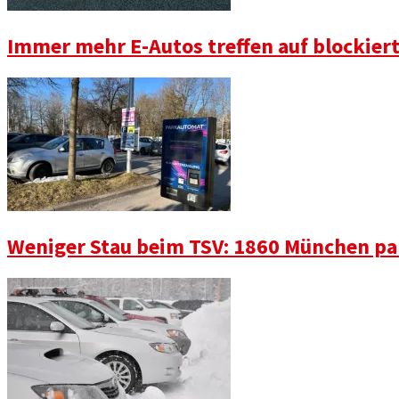
Immer mehr E-Autos treffen auf blockier
Weniger Stau beim TSV: 1860 München pa