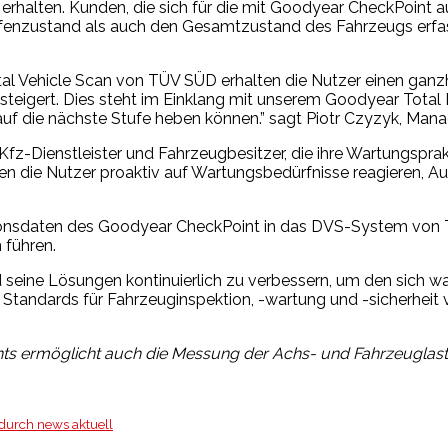
rhalten. Kunden, die sich für die mit Goodyear CheckPoint au
enzustand als auch den Gesamtzustand des Fahrzeugs erfasst
tal Vehicle Scan von TÜV SÜD erhalten die Nutzer einen ganz
steigert. Dies steht im Einklang mit unserem Goodyear Total
 die nächste Stufe heben können.” sagt Piotr Czyzyk, Manag
Kfz-Dienstleister und Fahrzeugbesitzer, die ihre Wartungsprak
ie Nutzer proaktiv auf Wartungsbedürfnisse reagieren, Ausfa
pektionsdaten des Goodyear CheckPoint in das DVS-System v
 führen.
d seine Lösungen kontinuierlich zu verbessern, um den sich 
 Standards für Fahrzeuginspektion, -wartung und -sicherheit 
nts ermöglicht auch die Messung der Achs- und Fahrzeuglast
 durch news aktuell