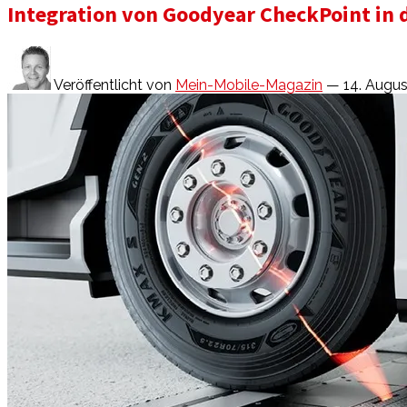
Integration von Goodyear CheckPoint in d
Veröffentlicht von
Mein-Mobile-Magazin
— 14. Augus