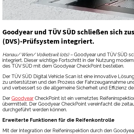
Goodyear und TÜV SÜD schließen sich zu
(DVS)-Prüfsystem integriert.
Hanau/ Wien/ Volketswil (ots) –
Goodyear und TÜV SÜD schl
integriert. Dieser wichtige Fortschritt in der Nutzung mode
des TÜV SÜD mit dem Goodyear CheckPoint bestellen.
Der TÜV SÜD Digital Vehicle Scan ist eine innovative Lösun
zu unterstützen und den Prozess der Fahrzeugannahme und
und verbessert so die allgemeine Sicherheit und Effizienz d
Der
Goodyear
CheckPoint ist ein vernetztes Reifeninspekt
übermittelt. Der Goodyear CheckPoint vereinfacht die zeita
durchgeführt werden können.
Erweiterte Funktionen für die Reifenkontrolle
Mit der Integration der Reifeninspektion durch den Goodye