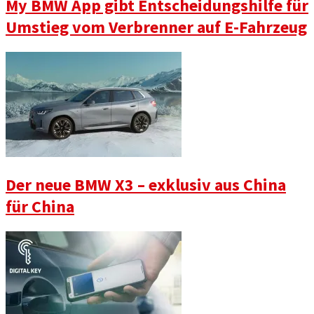
My BMW App gibt Entscheidungshilfe für
Umstieg vom Verbrenner auf E-Fahrzeug
Der neue BMW X3 – exklusiv aus China
für China