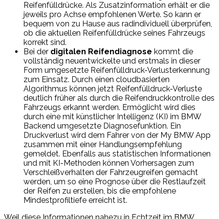
Reifenfülldrücke. Als Zusatzinformation erhält er die
jeweils pro Achse empfohlenen Werte. So kann er
bequem von zu Hause aus radindividuell überprüfen,
ob die aktuellen Reifenfülldrücke seines Fahrzeugs
korrekt sind.
Bei der
digitalen Reifendiagnose
kommt die
vollständig neuentwickelte und erstmals in dieser
Form umgesetzte Reifenfülldruck-Verlusterkennung
zum Einsatz. Durch einen cloudbasierten
Algorithmus können jetzt Reifenfülldruck-Verluste
deutlich früher als durch die Reifendruckkontrolle des
Fahrzeugs erkannt werden. Ermöglicht wird dies
durch eine mit künstlicher Intelligenz (KI) im BMW
Backend umgesetzte Diagnosefunktion. Ein
Druckverlust wird dem Fahrer von der My BMW App
zusammen mit einer Handlungsempfehlung
gemeldet. Ebenfalls aus statistischen Informationen
und mit KI-Methoden können Vorhersagen zum
Verschleißverhalten der Fahrzeugreifen gemacht
werden, um so eine Prognose über die Restlaufzeit
der Reifen zu erstellen, bis die empfohlene
Mindestprofiltiefe erreicht ist.
Weil diese Informationen nahezu in Echtzeit im BMW