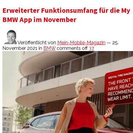
Erweiterter Funktionsumfang für die My
BMW App im November
Veröffentlicht von
Mein-Mobile-Magazin
— 25.
November 2021
in
BMW
comments off
37