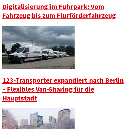
Digitalisierung im Fuhrpark: Vom
Fahrzeug bis zum Flurförderfahrzeug
123-Transporter expandiert nach Berlin
– Flexibles Van-Sharing für die
Hauptstadt