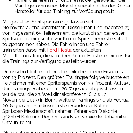
Fahrer trainieren mit Ford Fiesta, der gerade auf den
Markt gekommenen Modellgeneration, die der Kölner
Hersteller für das Training zur Verfügung stellt
Mit gezielten Spritspartrainings lassen sich
Normverbräuche unterbieten. Diese Erfahrung machten 23
von insgesamt 65 Teilnehmern, die kürzlich an der ersten
Spritspar-Trainingsreihe zur Kölner Spritsparmeisterschaft
teilgenommen haben. Die Fahrerinnen und Fahrer
trainierten dabei mit
Ford Fiesta
der aktuellen
Modellgeneration, die von dem Kölner Hersteller eigens für
die Trainings zur Verfügung gestellt wurden.
Durchschnittlich erzielten alle Teilnehmer eine Ersparnis
von 13 Prozent. Den größten Trainingserfolg verbuchte ein
Teilnehmer mit einer Spritersparnis von 33 Prozent. Auftakt
der Trainings-Reihe, die für 2017 gerade abgeschlossen
wurde, war die 23. Weltklimakonferenz (6. bis 17.
November 2017) in Bonn; weitere Trainings sind ab Februar
2018 geplant. Bei dieser ersten Runde der Kölner
Spritspar-Meisterschaft nahmen Fahrer von Diakonie
gGmbH Köln und Region, Randstad sowie der Johanniter
Unfallhilfe teil.
Die erzielten Ersparnisse wurden auf Grundlage von