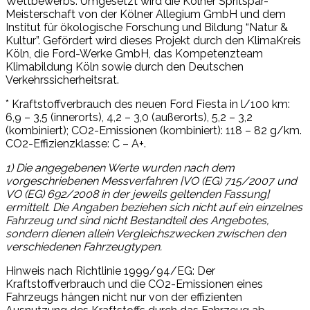
Wettbewerbs. Umgesetzt wird die Kölner Spritspar-
Meisterschaft von der Kölner Allegium GmbH und dem
Institut für ökologische Forschung und Bildung “Natur &
Kultur”. Gefördert wird dieses Projekt durch den KlimaKreis
Köln, die Ford-Werke GmbH, das Kompetenzteam
Klimabildung Köln sowie durch den Deutschen
Verkehrssicherheitsrat.
* Kraftstoffverbrauch des neuen Ford Fiesta in l/100 km:
6,9 – 3,5 (innerorts), 4,2 – 3,0 (außerorts), 5,2 – 3,2
(kombiniert); CO2-Emissionen (kombiniert): 118 – 82 g/km.
CO2-Effizienzklasse: C – A+.
1) Die angegebenen Werte wurden nach dem
vorgeschriebenen Messverfahren [VO (EG) 715/2007 und
VO (EG) 692/2008 in der jeweils geltenden Fassung]
ermittelt. Die Angaben beziehen sich nicht auf ein einzelnes
Fahrzeug und sind nicht Bestandteil des Angebotes,
sondern dienen allein Vergleichszwecken zwischen den
verschiedenen Fahrzeugtypen.
Hinweis nach Richtlinie 1999/94/EG: Der
Kraftstoffverbrauch und die CO2-Emissionen eines
Fahrzeugs hängen nicht nur von der effizienten