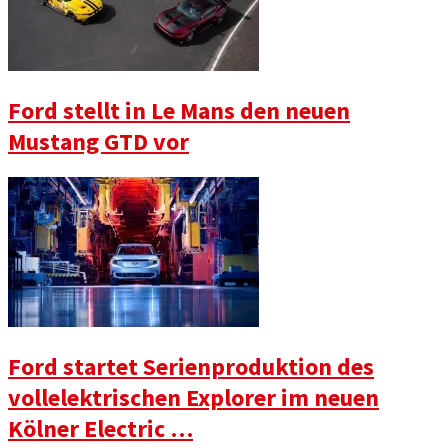
Ford stellt in Le Mans den neuen
Mustang GTD vor
Ford startet Serienproduktion des
vollelektrischen Explorer im neuen
Kölner Electric …