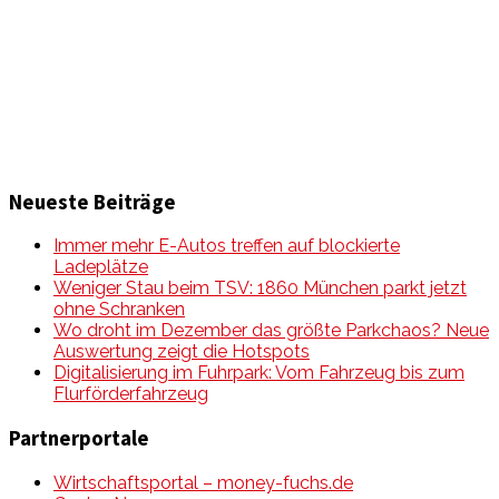
zu Auto & Motorrad. Mit Mein Mobile Magazin auf dem
neusten Wissensstand sein, rund um das Thema –
Mobilität auf unseren Straßen.
Neueste Beiträge
Immer mehr E-Autos treffen auf blockierte
Ladeplätze
Weniger Stau beim TSV: 1860 München parkt jetzt
ohne Schranken
Wo droht im Dezember das größte Parkchaos? Neue
Auswertung zeigt die Hotspots
Digitalisierung im Fuhrpark: Vom Fahrzeug bis zum
Flurförderfahrzeug
Partnerportale
Wirtschaftsportal – money-fuchs.de