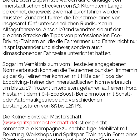
innerstädtischen Strecken von 5,3 Kilometern Länge
berechnet, die jeweils zweimal durchfahren werden
mussten: Zunächst fuhren die Teilnehmer einen von
insgesamt fünf unterschiedlichen Rundkursen in
Alltagsfahrweise. Anschließend wandten sie auf der
gleichen Strecke die Tipps von professionellen Eco-
Driving-Trainern an, die die Fahrerinnen und Fahrer nicht nur
in spritsparender und sicherer, sondern auch
klimaschonender Fahrweise unterrichtet hatten.
Sogar im Verhältnis zum vom Hersteller angegebenen
Normverbrauch konnten die Teilnehmer punkten. Immerhin
23 der 65 Teilnehmer konnten mit Hilfe der Tipps der
Ecodriving-Trainer den innerstädtischen Normverbrauch
um bis zu 17 Prozent unterbieten, gefahren auf einem Ford
Fiesta mit dem 1,0-l-EcoBoost-Benzinmotor mit Schalt-
oder Automatikgetriebe und verschiedenen
Leistungsstufen von 85 bis 125 PS.
Die Kölner Spritspar-Meisterschaft
(
www.spritsparmeisterschaft.de
) ist eine nicht-
kommerzielle Kampagne zu nachhaltiger Mobilität mit
Beratung, Workshops und Spritspar-Trainings in Form eines