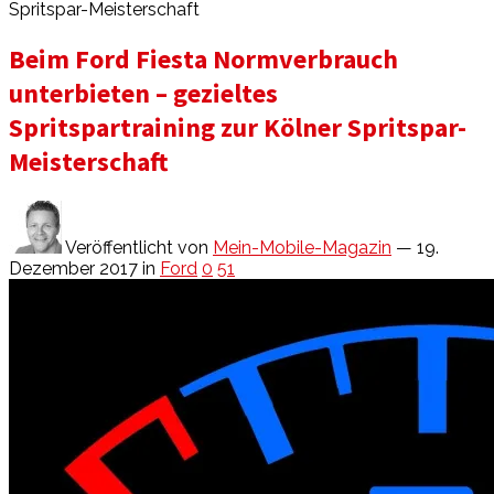
Spritspar-Meisterschaft
Beim Ford Fiesta Normverbrauch
unterbieten – gezieltes
Spritspartraining zur Kölner Spritspar-
Meisterschaft
Veröffentlicht von
Mein-Mobile-Magazin
— 19.
Dezember 2017
in
Ford
0
51