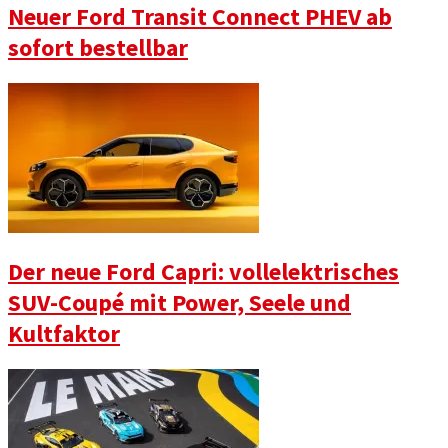
Neuer Ford Transit Connect PHEV ab
sofort bestellbar
Der neue Ford Capri: vollelektrisches
SUV-Coupé mit Power, Seele und
Kultfaktor