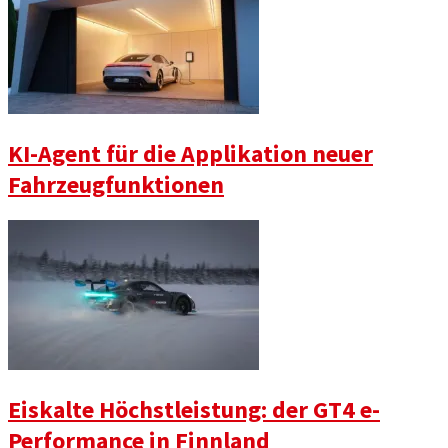
KI-Agent für die Applikation neuer
Fahrzeugfunktionen
Eiskalte Höchstleistung: der GT4 e-
Performance in Finnland