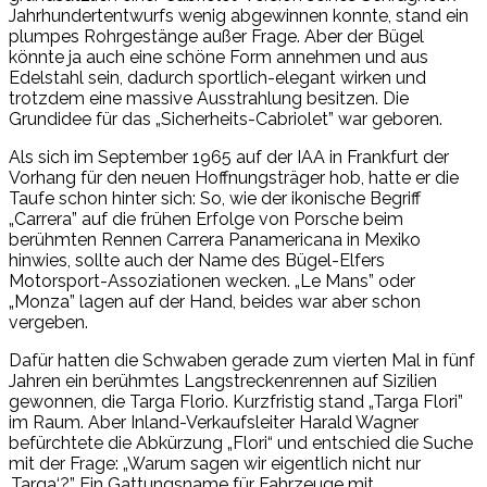
Jahrhundertentwurfs wenig abgewinnen konnte, stand ein
plumpes Rohrgestänge außer Frage. Aber der Bügel
könnte ja auch eine schöne Form annehmen und aus
Edelstahl sein, dadurch sportlich-elegant wirken und
trotzdem eine massive Ausstrahlung besitzen. Die
Grundidee für das „Sicherheits-Cabriolet” war geboren.
Als sich im September 1965 auf der IAA in Frankfurt der
Vorhang für den neuen Hoffnungsträger hob, hatte er die
Taufe schon hinter sich: So, wie der ikonische Begriff
„Carrera” auf die frühen Erfolge von Porsche beim
berühmten Rennen Carrera Panamericana in Mexiko
hinwies, sollte auch der Name des Bügel-Elfers
Motorsport-Assoziationen wecken. „Le Mans” oder
„Monza” lagen auf der Hand, beides war aber schon
vergeben.
Dafür hatten die Schwaben gerade zum vierten Mal in fünf
Jahren ein berühmtes Langstreckenrennen auf Sizilien
gewonnen, die Targa Florio. Kurzfristig stand „Targa Flori”
im Raum. Aber Inland-Verkaufsleiter Harald Wagner
befürchtete die Abkürzung „Flori“ und entschied die Suche
mit der Frage: „Warum sagen wir eigentlich nicht nur
‚Targa‘?” Ein Gattungsname für Fahrzeuge mit