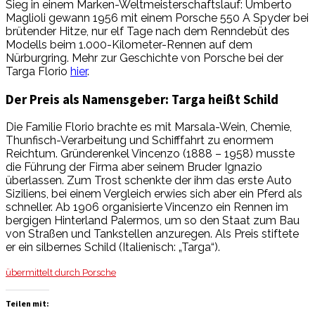
Sieg in einem Marken-Weltmeisterschaftslauf: Umberto
Maglioli gewann 1956 mit einem Porsche 550 A Spyder bei
brütender Hitze, nur elf Tage nach dem Renndebüt des
Modells beim 1.000-Kilometer-Rennen auf dem
Nürburgring. Mehr zur Geschichte von Porsche bei der
Targa Florio
hier
.
Der Preis als Namensgeber: Targa heißt Schild
Die Familie Florio brachte es mit Marsala-Wein, Chemie,
Thunfisch-Verarbeitung und Schifffahrt zu enormem
Reichtum. Gründerenkel Vincenzo (1888 – 1958) musste
die Führung der Firma aber seinem Bruder Ignazio
überlassen. Zum Trost schenkte der ihm das erste Auto
Siziliens, bei einem Vergleich erwies sich aber ein Pferd als
schneller. Ab 1906 organisierte Vincenzo ein Rennen im
bergigen Hinterland Palermos, um so den Staat zum Bau
von Straßen und Tankstellen anzuregen. Als Preis stiftete
er ein silbernes Schild (Italienisch: „Targa“).
übermittelt durch Porsche
Teilen mit: