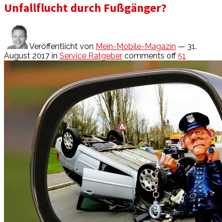
Unfallflucht durch Fußgänger?
Veröffentlicht von
Mein-Mobile-Magazin
— 31.
August 2017
in
Service Ratgeber
comments off
51