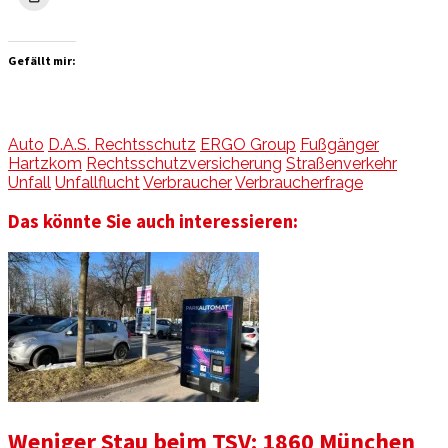
Gefällt mir:
Auto
D.A.S. Rechtsschutz
ERGO Group
Fußgänger
Hartzkom
Rechtsschutzversicherung
Straßenverkehr
Unfall
Unfallflucht
Verbraucher
Verbraucherfrage
Das könnte Sie auch interessieren:
Weniger Stau beim TSV: 1860 München