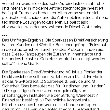
verstehen, warum die deutsche Autoindustrie nicht früher
und intensiver in moderne Antriebstechnologie investiert
hat”, gibt Cramer zu bedenken. Allen voran sollten sich
politische Entscheider und die Automobilindustrie auf neue
technische Lösungen fokussieren. Es bleibt also
abzuwarten, was der bevorstehende Diesel-Gipfel bringt.
+++
Das Umfrage-Ergebnis. Die Sparkassen DirektVersicherung
hat ihre Kunden und Website-Besucher gefragt: “Feinstaub
in den Städten ist ein zunehmendes Problem. Finden Sie,
dass Diesel-Fahrzeugen die Zufahrt in Innenstädte und
besonders belastete Gebiete komplett untersagt werden
sollte?” (siehe Grafik)
Die Sparkassen DirektVersicherung AG ist als Pionier der
Direktversicherer seit über 20 Jahren am Markt. Ihr Motto
ist das 3-S-Konzept: 1) Sparpreise, 2) Service und 3)
Sicherheit. Was bedeutet das für Kundinnen und Kunden?
1) Die günstigen Preise werden regelmäßig von
unabhängigen Instituten wie der Stiftung Warentest /
Finanztest bestätigt. 2) Freundliche, kompetente
Mitarbeiter/innen beantworten alle Kundenanfragen
persönlich. Das Service Center ist vom TÜV Rheinland