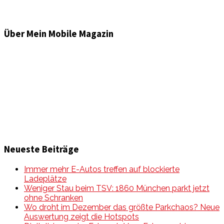
Über Mein Mobile Magazin
Informationen und Wissenswertes aus der mobilen Welt
zu Auto & Motorrad. Mit Mein Mobile Magazin auf dem
neusten Wissensstand sein, rund um das Thema –
Mobilität auf unseren Straßen.
Neueste Beiträge
Immer mehr E-Autos treffen auf blockierte
Ladeplätze
Weniger Stau beim TSV: 1860 München parkt jetzt
ohne Schranken
Wo droht im Dezember das größte Parkchaos? Neue
Auswertung zeigt die Hotspots