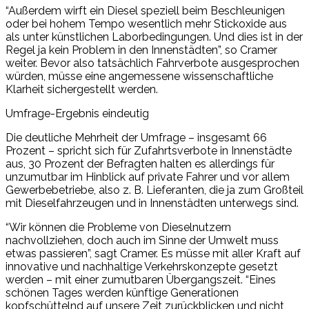
“Außerdem wirft ein Diesel speziell beim Beschleunigen
oder bei hohem Tempo wesentlich mehr Stickoxide aus
als unter künstlichen Laborbedingungen. Und dies ist in der
Regel ja kein Problem in den Innenstädten”, so Cramer
weiter. Bevor also tatsächlich Fahrverbote ausgesprochen
würden, müsse eine angemessene wissenschaftliche
Klarheit sichergestellt werden.
Umfrage-Ergebnis eindeutig
Die deutliche Mehrheit der Umfrage – insgesamt 66
Prozent – spricht sich für Zufahrtsverbote in Innenstädte
aus, 30 Prozent der Befragten halten es allerdings für
unzumutbar im Hinblick auf private Fahrer und vor allem
Gewerbebetriebe, also z. B. Lieferanten, die ja zum Großteil
mit Dieselfahrzeugen und in Innenstädten unterwegs sind.
“Wir können die Probleme von Dieselnutzern
nachvollziehen, doch auch im Sinne der Umwelt muss
etwas passieren”, sagt Cramer. Es müsse mit aller Kraft auf
innovative und nachhaltige Verkehrskonzepte gesetzt
werden – mit einer zumutbaren Übergangszeit. “Eines
schönen Tages werden künftige Generationen
kopfschüttelnd auf unsere Zeit zurückblicken und nicht