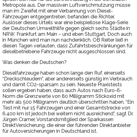
Metropole aus. Der massiven Luftverschmutzung müsse
man im Zweifel mit einer Verbannung von Diesel-
Fahrzeugen entgegentreten, befanden die Richter.
Auslöser dieses Urteils war eine beispiellose Klage-Serie
der Deutschen Umwelthilfe gegen gleich sechs Städte in
NRW, Frankfurt am Main – und eben Stuttgart. Doch auch
in München wird man nun nachdenklich. OB Reiter ließ in
diesen Tagen verlauten, dass Zufahrtsbeschränkungen für
dieselbetriebene Fahrzeuge nicht ausgeschlossen sind.
Was denken die Deutschen?
Dieselfahrzeuge haben schon lange den Ruf, einerseits
“Dreckschleudern”, aber andererseits günstig im Verbrauch
und damit CO2-sparsam zu sein. Neueste Praxistests
sollen ergeben haben, dass auch Autos nach Euro-6-
Norm die Grenzwerte von 80 Milligramm Stickoxid mit
mehr als 500 Milligramm deutlich überschritten haben. “Ein
Test mit nur 15 Fahrzeugen und einer Gesamtstrecke von
6.400 km ist jedoch bei weitem nicht ausreichend”, sagt Dr.
Jürgen Cramer, Vorstandsmitglied der Sparkassen
DirektVersicherung, die einer der führenden Direktanbieter
für Autoversicherungen in Deutschland ist.