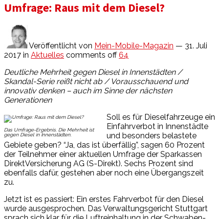
Umfrage: Raus mit dem Diesel?
Veröffentlicht von
Mein-Mobile-Magazin
— 31. Juli
2017
in
Aktuelles
comments off
64
Deutliche Mehrheit gegen Diesel in Innenstädten /
Skandal-Serie reißt nicht ab / Vorausschauend und
innovativ denken – auch im Sinne der nächsten
Generationen
Soll es für Dieselfahrzeuge ein
Einfahrverbot in Innenstädte
Das Umfrage-Ergebnis. Die Mehrheit ist
und besonders belastete
gegen Diesel in Innenstädten.
Gebiete geben? “Ja, das ist überfällig”, sagen 60 Prozent
der Teilnehmer einer aktuellen Umfrage der Sparkassen
DirektVersicherung AG (S-Direkt). Sechs Prozent sind
ebenfalls dafür, gestehen aber noch eine Übergangszeit
zu.
Jetzt ist es passiert: Ein erstes Fahrverbot für den Diesel
wurde ausgesprochen. Das Verwaltungsgericht Stuttgart
sprach sich klar für die Luftreinhaltung in der Schwaben-