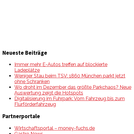
zu Auto & Motorrad. Mit Mein Mobile Magazin auf dem
neusten Wissensstand sein, rund um das Thema –
Mobilität auf unseren Straßen.
Neueste Beiträge
Immer mehr E-Autos treffen auf blockierte
Ladeplätze
Weniger Stau beim TSV: 1860 München parkt jetzt
ohne Schranken
Wo droht im Dezember das größte Parkchaos? Neue
Auswertung zeigt die Hotspots
Digitalisierung im Fuhrpark: Vom Fahrzeug bis zum
Flurförderfahrzeug
Partnerportale
Wirtschaftsportal – money-fuchs.de
Gastro News