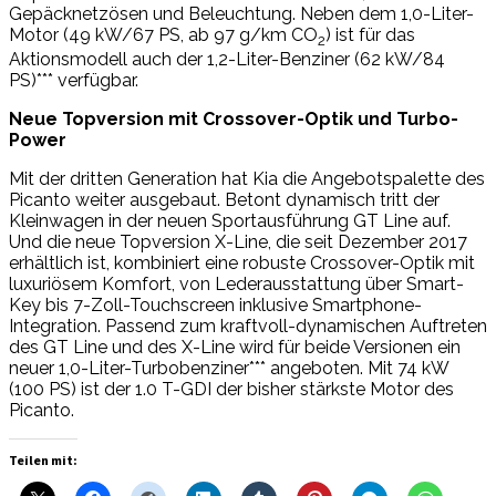
Gepäcknetzösen und Beleuchtung. Neben dem 1,0-Liter-
Motor (49 kW/67 PS, ab 97 g/km CO
) ist für das
2
Aktionsmodell auch der 1,2-Liter-Benziner (62 kW/84
PS)*** verfügbar.
Neue Topversion mit Crossover-Optik und Turbo-
Power
Mit der dritten Generation hat Kia die Angebotspalette des
Picanto weiter ausgebaut. Betont dynamisch tritt der
Kleinwagen in der neuen Sportausführung GT Line auf.
Und die neue Topversion X-Line, die seit Dezember 2017
erhältlich ist, kombiniert eine robuste Crossover-Optik mit
luxuriösem Komfort, von Lederausstattung über Smart-
Key bis 7-Zoll-Touchscreen inklusive Smartphone-
Integration. Passend zum kraftvoll-dynamischen Auftreten
des GT Line und des X-Line wird für beide Versionen ein
neuer 1,0-Liter-Turbobenziner*** angeboten. Mit 74 kW
(100 PS) ist der 1.0 T-GDI der bisher stärkste Motor des
Picanto.
Teilen mit: