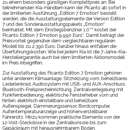
zu einem besonders günstigen Komplettpreis an: Bei
teilnehmenden Kia-Händlern kann der Picanto ab sofort in
der limitierten Ausführung „Edition 7 Emotion“ bestellt
werden, die die Ausstattungselemente der Version Edition
7 und des Sonderausstattungspakets „Emotion“
beinhaltet. Mit dem Einstiegsbenziner 1.0*** kostet der
Picanto Edition 7 Emotion 9.990 Euro*. Damit beträgt der
Preisvorteil gegenüber dem vergleichbaren regulären
Modell bis zu 2.390 Euro. Darüber hinaus entfallen die
Überführungskosten. Wie bei jedem Kia ist die 7-Jahre-Kia-
Herstellergarantie auch bei dem limitierten Aktionsmodell
im Preis inbegriffen.
Zur Ausstattung des Picanto Edition 7 Emotion gehören
unter anderem Klimaanlage, Sitzheizung vorn, beheizbares
Lederlenkrad, Audiosystem mit USB- und AUX-Anschluss,
Bluetooth-Freisprecheinrichtung, Zentralverriegelung mit
Funkfernbedienung, elektrische Fensterheber vorn und
hinten, elektrisch einstellbare und beheizbare
Außenspiegel, Dämmerungssensor, Bordcomputer,
Außentemperaturanzeige und höhenverstellbarer
Fahrersitz. Hinzu kommen praktische Elemente von der
12-Volt-Steckdose in der Zentralkonsole bis zum
Gepäckraum mit herausnehmbarem Boden,