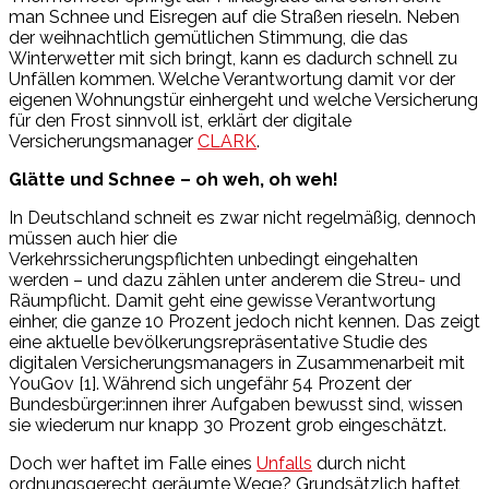
man Schnee und Eisregen auf die Straßen rieseln. Neben
der weihnachtlich gemütlichen Stimmung, die das
Winterwetter mit sich bringt, kann es dadurch schnell zu
Unfällen kommen. Welche Verantwortung damit vor der
eigenen Wohnungstür einhergeht und welche Versicherung
für den Frost sinnvoll ist, erklärt der digitale
Versicherungsmanager
CLARK
.
Glätte und Schnee – oh weh, oh weh!
In Deutschland schneit es zwar nicht regelmäßig, dennoch
müssen auch hier die
Verkehrssicherungspflichten unbedingt eingehalten
werden – und dazu zählen unter anderem die Streu- und
Räumpflicht. Damit geht eine gewisse Verantwortung
einher, die ganze 10 Prozent jedoch nicht kennen. Das zeigt
eine aktuelle bevölkerungsrepräsentative Studie des
digitalen Versicherungsmanagers in Zusammenarbeit mit
YouGov [1]. Während sich ungefähr 54 Prozent der
Bundesbürger:innen ihrer Aufgaben bewusst sind, wissen
sie wiederum nur knapp 30 Prozent grob eingeschätzt.
Doch wer haftet im Falle eines
Unfalls
durch nicht
ordnungsgerecht geräumte Wege? Grundsätzlich haftet