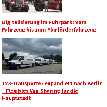
Digitalisierung im Fuhrpark: Vom
Fahrzeug bis zum Flurförderfahrzeug
123-Transporter expandiert nach Berlin
– Flexibles Van-Sharing für die
Hauptstadt