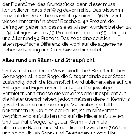
der Eigentümer des Grundstücks, denn dieser muss
kontrollieren, dass der Weg davor frei ist. Das wissen 14
Prozent der Deutschen nämlich gar nicht – 36 Prozent
wissen immerhin “in etwa” Bescheid. 42 Prozent der
Befragten geben an, dass sie es wissen würden: bei den 25
– 34 Jährigen sind es 33 Prozent und bei den 55 Jährigen
und älter rund 54 Prozent. Das zeigt eine deutlich
altersspezifische Differenz, die wohl auf die allgemeine
Lebenserfahrung und Grundwissen hindeutet.
Alles rund um Räum- und Streupflicht
Und wer ist nun der:die Verantwortliche? Bei öffentlichen
Gehwegen ist in der Regel die Ortsgemeinde oder Stadt
zuständig, doch die Räumpflicht wird üblicherweise auf die
Anlieger und Eigentümer übertragen. Der jeweilige
Vermieter kann ebenso die Verkehrssicherungspflicht auf
die Mieter überschreiben, jedoch müssen diese in Kenntnis
gesetzt werden und benötigte Materialien gestellt
bekommen [2]. Ob dies der Fall ist, ist im Mietvertrag
verpflichtend aufzulisten und auf die Mieter aufzuteilen.
Und der frühe Vogel fängt den Wurm – denn die
allgemeine Räum- und Streupflicht ist zwischen 7:00 Uhr
und 20:00 Uhr, an Sonn- und Feiertagen ab 9:00 Uhr