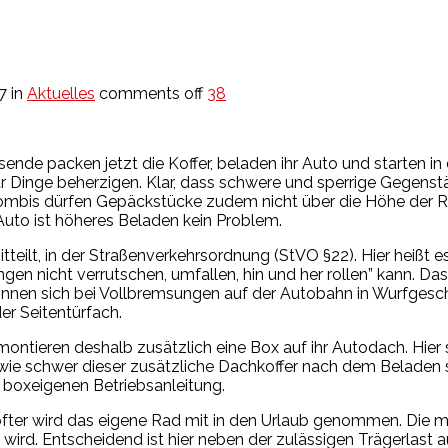
17
in
Aktuelles
comments off
38
ende packen jetzt die Koffer, beladen ihr Auto und starten in
r Dinge beherzigen. Klar, dass schwere und sperrige Gegens
 Kombis dürfen Gepäckstücke zudem nicht über die Höhe der 
Auto ist höheres Beladen kein Problem.
ilt, in der Straßenverkehrsordnung (StVO §22). Hier heißt es,
 nicht verrutschen, umfallen, hin und her rollen” kann. Das 
nnen sich bei Vollbremsungen auf der Autobahn in Wurfgesch
er Seitentürfach.
ontieren deshalb zusätzlich eine Box auf ihr Autodach. Hier s
 wie schwer dieser zusätzliche Dachkoffer nach dem Beladen 
r boxeigenen Betriebsanleitung.
fter wird das eigene Rad mit in den Urlaub genommen. Die mei
 wird. Entscheidend ist hier neben der zulässigen Trägerlast