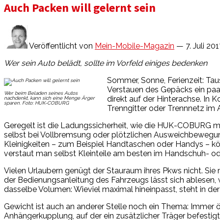
Auch Packen will gelernt sein
Veröffentlicht von
Mein-Mobile-Magazin
— 7. Juli 20
Wer sein Auto belädt, sollte im Vorfeld einiges bedenken
Sommer, Sonne, Ferienzeit: Taus
Verstauen des Gepäcks ein paa
Wer beim Beladen seines Autos
direkt auf der Hinterachse. In
nachdenkt, kann sich eine Menge Ärger
sparen. Foto: HUK-COBURG
Trenngitter oder Trennnetz im 
Geregelt ist die Ladungssicherheit, wie die HUK-COBURG mitte
selbst bei Vollbremsung oder plötzlichen Ausweichbewegungen
Kleinigkeiten – zum Beispiel Handtaschen oder Handys – kö
verstaut man selbst Kleinteile am besten im Handschuh- od
Vielen Urlaubern genügt der Stauraum ihres Pkws nicht. Sie m
der Bedienungsanleitung des Fahrzeugs lässt sich ablesen,
dasselbe Volumen: Wieviel maximal hineinpasst, steht in de
Gewicht ist auch an anderer Stelle noch ein Thema: Immer ö
Anhängerkupplung, auf der ein zusätzlicher Träger befestigt