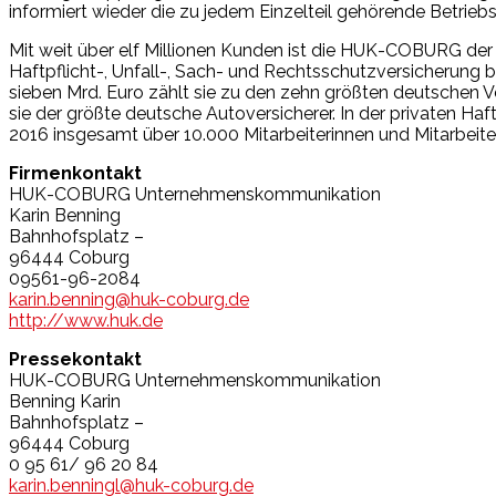
informiert wieder die zu jedem Einzelteil gehörende Betrieb
Mit weit über elf Millionen Kunden ist die HUK-COBURG der 
Haftpflicht-, Unfall-, Sach- und Rechtsschutzversicherung 
sieben Mrd. Euro zählt sie zu den zehn größten deutschen Ve
sie der größte deutsche Autoversicherer. In der privaten Ha
2016 insgesamt über 10.000 Mitarbeiterinnen und Mitarbeiter
Firmenkontakt
HUK-COBURG Unternehmenskommunikation
Karin Benning
Bahnhofsplatz –
96444 Coburg
09561-96-2084
karin.benning@huk-coburg.de
http://www.huk.de
Pressekontakt
HUK-COBURG Unternehmenskommunikation
Benning Karin
Bahnhofsplatz –
96444 Coburg
0 95 61/ 96 20 84
karin.benningl@huk-coburg.de