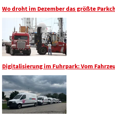
Wo droht im Dezember das größte Parkch
Digitalisierung im Fuhrpark: Vom Fahrze