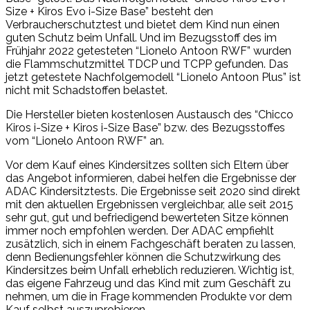
Size + Kiros Evo i-Size Base” besteht den
Verbraucherschutztest und bietet dem Kind nun einen
guten Schutz beim Unfall. Und im Bezugsstoff des im
Frühjahr 2022 getesteten “Lionelo Antoon RWF” wurden
die Flammschutzmittel TDCP und TCPP gefunden. Das
jetzt getestete Nachfolgemodell “Lionelo Antoon Plus” ist
nicht mit Schadstoffen belastet.
Die Hersteller bieten kostenlosen Austausch des “Chicco
Kiros i-Size + Kiros i-Size Base” bzw. des Bezugsstoffes
vom “Lionelo Antoon RWF” an.
Vor dem Kauf eines Kindersitzes sollten sich Eltern über
das Angebot informieren, dabei helfen die Ergebnisse der
ADAC Kindersitztests. Die Ergebnisse seit 2020 sind direkt
mit den aktuellen Ergebnissen vergleichbar, alle seit 2015
sehr gut, gut und befriedigend bewerteten Sitze können
immer noch empfohlen werden. Der ADAC empfiehlt
zusätzlich, sich in einem Fachgeschäft beraten zu lassen,
denn Bedienungsfehler können die Schutzwirkung des
Kindersitzes beim Unfall erheblich reduzieren. Wichtig ist,
das eigene Fahrzeug und das Kind mit zum Geschäft zu
nehmen, um die in Frage kommenden Produkte vor dem
Kauf selbst auszuprobieren.