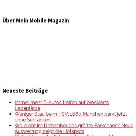
Über Mein Mobile Magazin
Informationen und Wissenswertes aus der mobilen Welt
zu Auto & Motorrad. Mit Mein Mobile Magazin auf dem
neusten Wissensstand sein, rund um das Thema –
Mobilität auf unseren Straßen.
Neueste Beiträge
Immer mehr E-Autos treffen auf blockierte
Ladeplätze
Weniger Stau beim TSV: 1860 München parkt jetzt
ohne Schranken
Wo droht im Dezember das größte Parkchaos? Neue
Auswertung zeigt die Hotspots