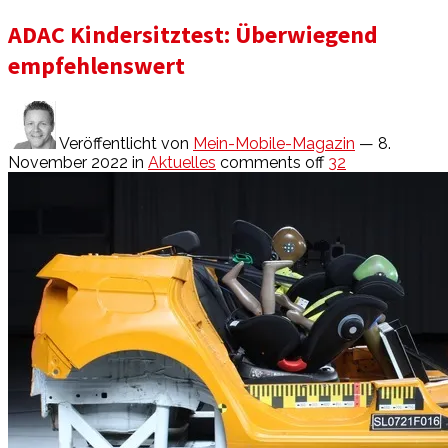
ADAC Kindersitztest: Überwiegend
empfehlenswert
Veröffentlicht von
Mein-Mobile-Magazin
— 8.
November 2022
in
Aktuelles
comments off
32